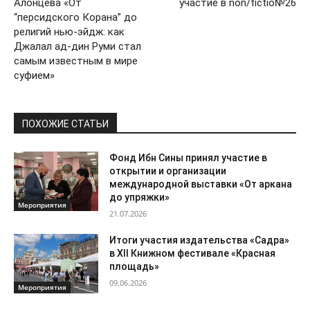
Алонцева «От
участие в non/fictio№26
“персидского Корана” до
религий нью-эйдж: как
Джалал ад-дин Руми стал
самым известным в мире
суфием»
ПОХОЖИЕ СТАТЬИ
Фонд Ибн Сины принял участие в
открытии и организации
международной выставки «От аркана
до упряжки»
Мероприятия
21.07.2026
Итоги участия издательства «Садра»
в XII Книжном фестивале «Красная
площадь»
09.06.2026
Мероприятия