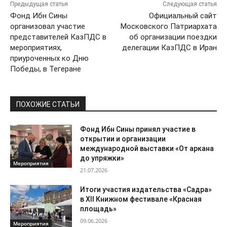
Предыдущая статья
Следующая статья
Фонд Ибн Сины
Официальный сайт
организовал участие
Московского Патриархата
представителей КазПДС в
об организации поездки
мероприятиях,
делегации КазПДС в Иран
приуроченных ко Дню
Победы, в Тегеране
ПОХОЖИЕ СТАТЬИ
Фонд Ибн Сины принял участие в
открытии и организации
международной выставки «От аркана
до упряжки»
Мероприятия
21.07.2026
Итоги участия издательства «Садра»
в XII Книжном фестивале «Красная
площадь»
09.06.2026
Мероприятия