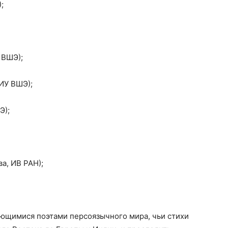
;
 ВШЭ);
НИУ ВШЭ);
Э);
а, ИВ РАН);
ающимися поэтами персоязычного мира, чьи стихи