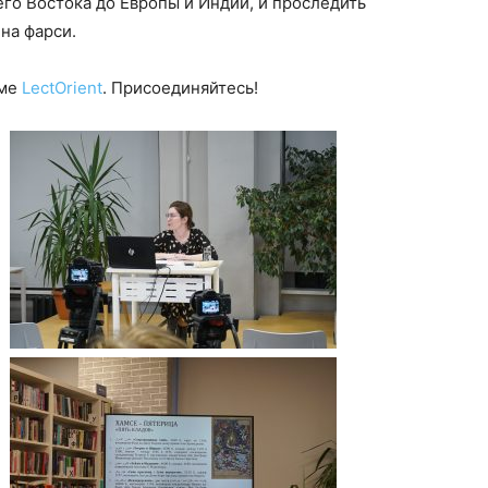
го Востока до Европы и Индии, и проследить
на фарси.
рме
LectOrient
. Присоединяйтесь!