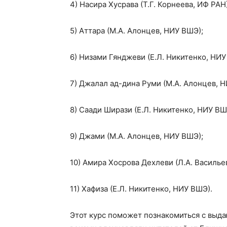
4) Насира Хусрава (Т.Г. Корнеева, ИФ РАН)
5) Аттара (М.А. Алонцев, НИУ ВШЭ);
6) Низами Гянджеви (Е.Л. Никитенко, НИУ
7) Джалал ад-дина Руми (М.А. Алонцев, 
8) Саади Ширази (Е.Л. Никитенко, НИУ ВШ
9) Джами (М.А. Алонцев, НИУ ВШЭ);
10) Амира Хосрова Дехлеви (Л.А. Васильев
11) Хафиза (Е.Л. Никитенко, НИУ ВШЭ).
Этот курс поможет познакомиться с выд