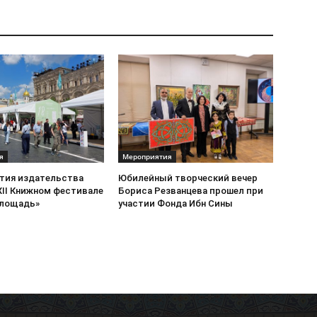
я
Мероприятия
стия издательства
Юбилейный творческий вечер
XII Книжном фестивале
Бориса Резванцева прошел при
площадь»
участии Фонда Ибн Сины