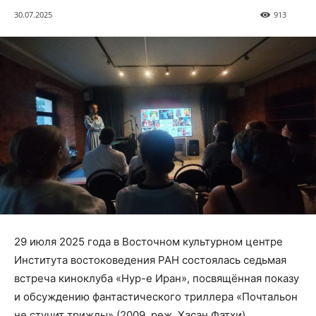
30.07.2025
913
29 июля 2025 года в Восточном культурном центре
Института востоковедения РАН состоялась седьмая
встреча киноклуба «Нур-е Иран», посвящённая показу
и обсуждению фантастического триллера «Почтальон
не стучит трижды» (2009, реж. Хасан Фатхи).