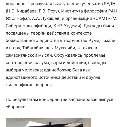
докладов. Прозвучали выступления ученых из РУДН
(Н.С. Кирабаев, Р.В. Псху), Института философии РАН
(Ф.О. Нофал, А.А. Лукашев) и организации «САМТ» (М.
Сабери Наджафабади, Х.-Р. Хадеми). Доклады были
посвящены теории действия в контексте
божественного единства в творчестве Руми, Газали,
Аттару, Табатабаи, аль-Мухасиби, а также в
самаритянской мысли. Обсуждались проблемы
соотношения разума, веры и действия; свободы
выбора человека; единобожия; Бога как
единственного источника действий и другие
философские вопросы.
По результатам конференции запланирован выпуск
сборника.