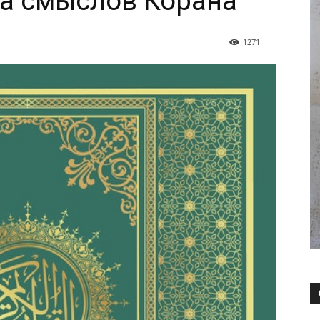
да смыслов Корана
1271