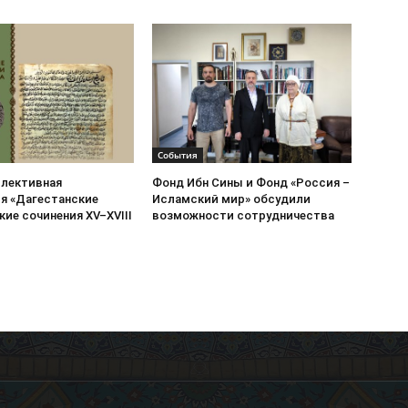
События
ллективная
Фонд Ибн Сины и Фонд «Россия –
я «Дагестанские
Исламский мир» обсудили
ие сочинения XV–XVIII
возможности сотрудничества