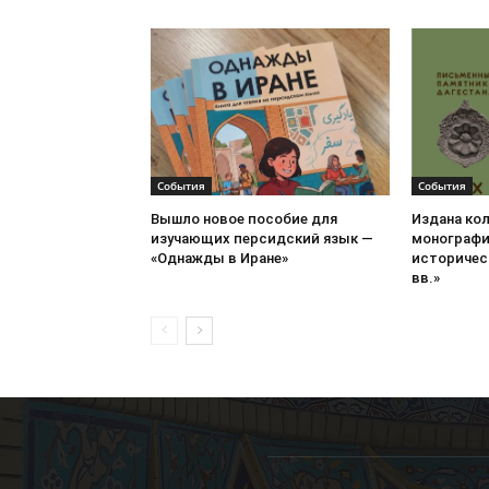
События
События
Вышло новое пособие для
Издана ко
изучающих персидский язык —
монографи
«Однажды в Иране»
историческ
вв.»