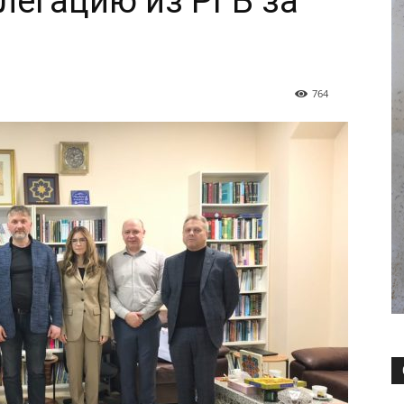
легацию из РГБ за
764