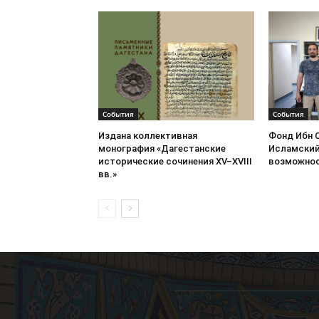
События
События
Издана коллективная
Фонд Ибн 
монография «Дагестанские
Исламский
исторические сочинения XV–XVIII
возможнос
вв.»