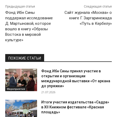
Предыдущая статья
Следующая статья
Фонд Ибн Сины
Сайт журнала «Москва» о
поддержал исследование
книге Г. Заргаринежада
Д. Мартыновой, которое
«Путь в Кербелу»
вошло в книгу «Образы
Востока в мировой
культуре»
ПОХОЖИЕ СТАТЬИ
Фонд Ибн Сины принял участие в
открытии и организации
международной выставки «От аркана
до упряжки»
Мероприятия
21.07.2026
Итоги участия издательства «Садра»
в XII Книжном фестивале «Красная
площадь»