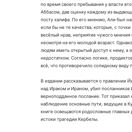
по время своего пребывания у власти вт
Аббасом, дав оценку каждому из выдающ
посту халифа. По его мнению, Али был н
если бы не те качества, которые, с точки
весёлый нрав, неприятие чужого мнения
несмотря на его молодой возраст. Однако
людям иметь открытый доступ к нему, а э
недостатком. Согласно логике, продикт
всё, что противоречило солидному виду
В издании рассказывается о правлении Йа
над Ираком и Ираном, убил посланников 
верноподданное послание. Тот приказал н
наблюдение основные пути, ведущие в Ку
книге освещаются родословные главных 
истоки трагедии Кербелы.