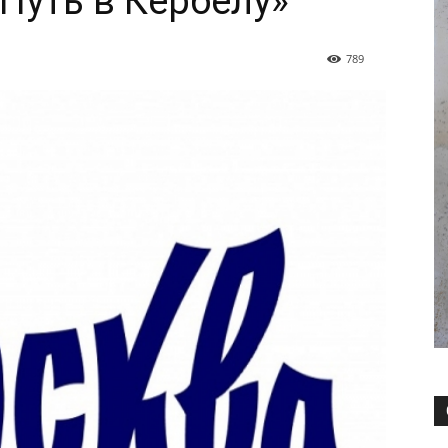
Путь в Кербелу»
789