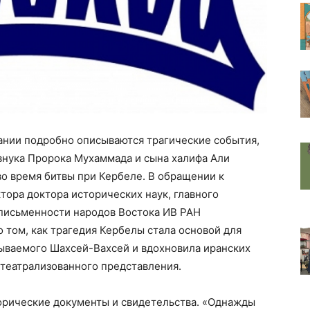
ании подробно описываются трагические события,
внука Пророка Мухаммада и сына халифа Али
о время битвы при Кербеле. В обращении к
тора доктора исторических наук, главного
 письменности народов Востока ИВ РАН
 о том, как трагедия Кербелы стала основой для
зываемого Шахсей-Вахсей и вдохновила иранских
 театрализованного представления.
орические документы и свидетельства. «Однажды