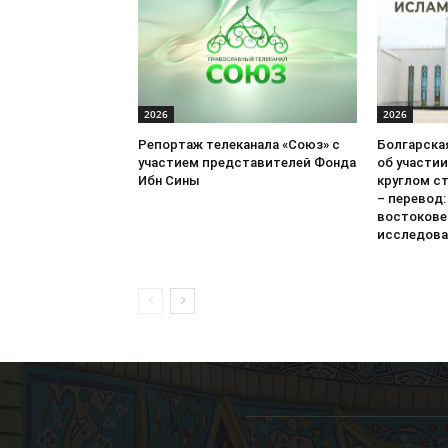
2026
2026
Репортаж телеканала «Союз» с
Болгарска
участием представителей Фонда
об участии
Ибн Сины
круглом ст
– перевод
востокове
исследова