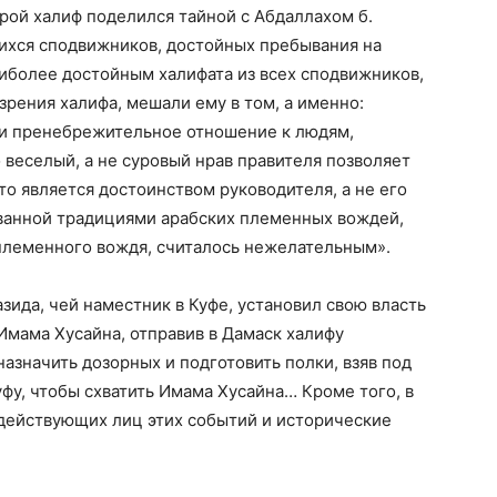
орой халиф поделился тайной с Абдаллахом б.
ихся сподвижников, достойных пребывания на
аиболее достойным халифата из всех сподвижников,
 зрения халифа, мешали ему в том, а именно:
 и пренебрежительное отношение к людям,
 веселый, а не суровый нрав правителя позволяет
то является достоинством руководителя, а не его
ованной традициями арабских племенных вождей,
 племенного вождя, считалось нежелательным».
зида, чей наместник в Куфе, установил свою власть
Имама Хусайна, отправив в Дамаск халифу
азначить дозорных и подготовить полки, взяв под
фу, чтобы схватить Имама Хусайна… Кроме того, в
действующих лиц этих событий и исторические