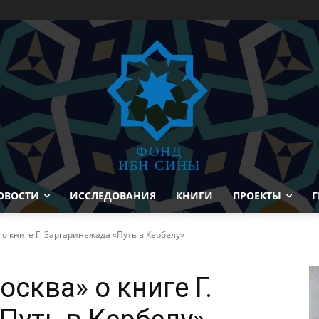
ФОНД
ИБН СИНЫ
ОВОСТИ
ИССЛЕДОВАНИЯ
КНИГИ
ПРОЕКТЫ
Г
о книге Г. Заргаринежада «Путь в Кербелу»
сква» о книге Г.