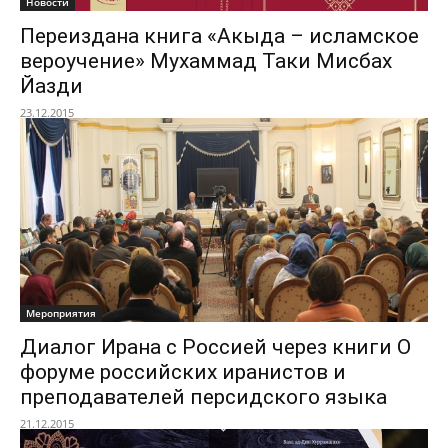
Новости
Переиздана книга «Акыда – исламское
вероучение» Мухаммад Таки Мисбах
Йазди
23.12.2015
Мероприятия
Диалог Ирана с Россией через книги О
форуме российских иранистов и
преподавателей персидского языка
21.12.2015