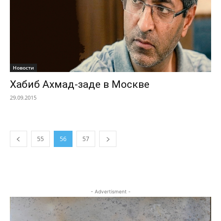
Новости
Хабиб Ахмад-заде в Москве
29.09.2015
55
56
57
- Advertisment -