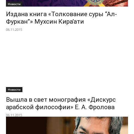
Новости
Издана книга «Толкование суры “Ал-
Фуркан”» Мухсин Кираʼати
06.11.2015
Новости
Вышла в свет монография «Дискурс
арабской философии» Е. А. Фролова
06.11.2015