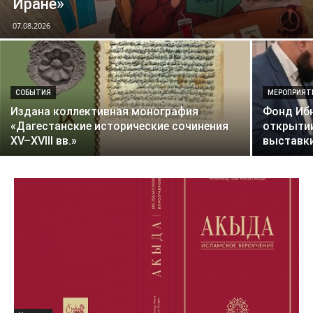
Иране»
07.08.2026
СОБЫТИЯ
МЕРОПРИЯТ
Издана коллективная монография
Фонд Ибн
«Дагестанские исторические сочинения
открыти
XV–XVIII вв.»
выставки