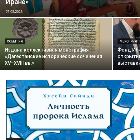
Иране»
07.08.2026
СОБЫТИЯ
МЕРОПРИЯТ
Издана коллективная монография
Фонд Ибн
«Дагестанские исторические сочинения
открыти
XV–XVIII вв.»
выставки