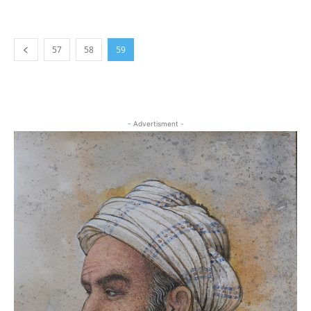
57
58
59
- Advertisment -