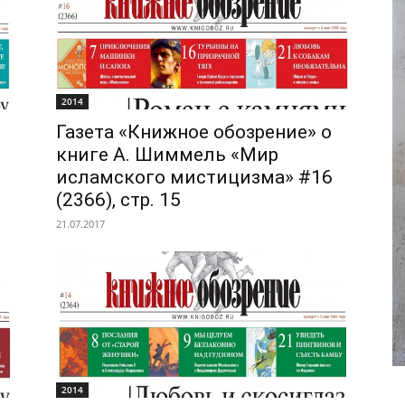
2014
Газета «Книжное обозрение» о
книге А. Шиммель «Мир
исламского мистицизма» #16
(2366), стр. 15
21.07.2017
2014