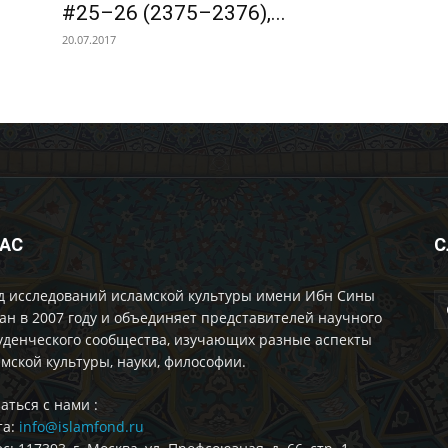
#25–26 (2375–2376),...
20.07.2017
НАС
С
д исследований исламской культуры имени Ибн Сины
ан в 2007 году и объединяет представителей научного
уденческого сообщества, изучающих разные аспекты
мской культуры, науки, философии.
аться с нами :
та:
info@islamfond.ru