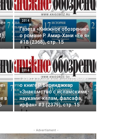
2014
ие»
Газета «Книжное обозрение»
1),
о романе Р. Амир-Хани «Её я»
#18 (2368), стр. 15
2014
Газета «Книжное обозрение»
ие»
о книге Р. Биринджкар
«Знакомство с исламскими
е в
науками: калам, фалсафа,
5
ирфан» #3 (2379), стр. 15
- Advertisment -