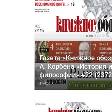
2014
Газета «Книжное обоз
А. Корбена «История 
философии» #22 (2372)
21.07.2017