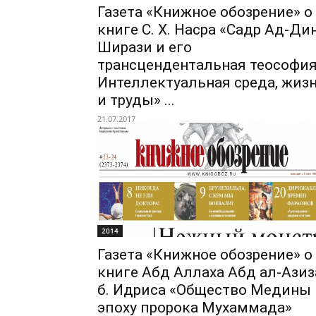
Газета «Книжное обозрение» о
книге С. Х. Насра «Садр Ад-Ди
Ширази и его
трансцендентальная теософия
Интеллектуальная среда, жиз
и труды» ...
21.07.2017
2014
Газета «Книжное обозрение» о
книге Абд Аллаха Абд ал-Азиз
б. Идриса «Общество Медины 
эпоху пророка Мухаммада»