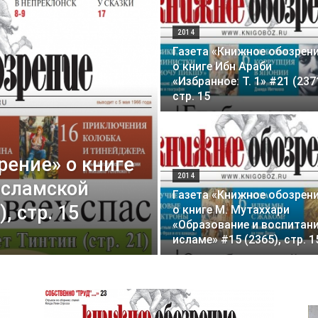
2014
Газета «Книжное обозрен
о книге Ибн Араби
«Избранное: Т. 1» #21 (237
стр. 15
рение» о книге
2014
исламской
Газета «Книжное обозрен
, стр. 15
о книге М. Мутаххари
«Образование и воспитани
исламе» #15 (2365), стр. 1