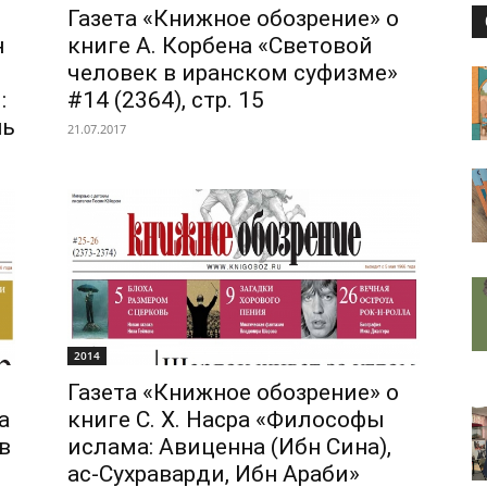
Газета «Книжное обозрение» о
н
книге А. Корбена «Световой
человек в иранском суфизме»
:
#14 (2364), стр. 15
нь
21.07.2017
2014
Газета «Книжное обозрение» о
а
книге С. Х. Насра «Философы
в
ислама: Авиценна (Ибн Сина),
ас-Сухраварди, Ибн Араби»