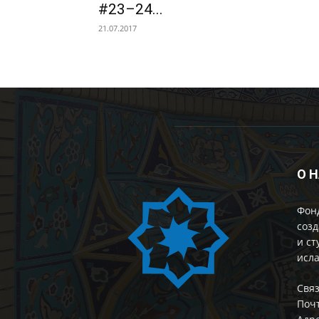
#23–24...
21.07.2017
О 
Фон
созд
и ст
исла
Cвяз
Поч