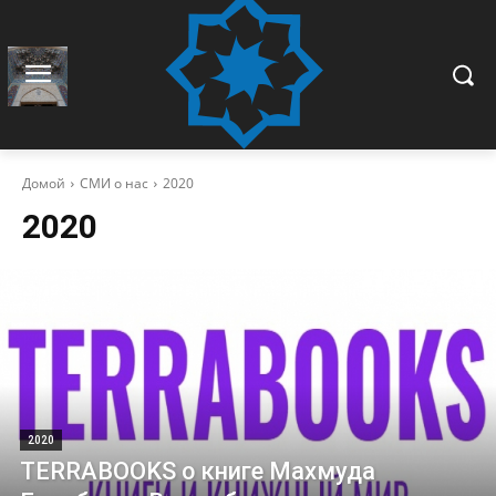
Домой
СМИ о нас
2020
2020
2020
TERRABOOKS о книге Махмуда