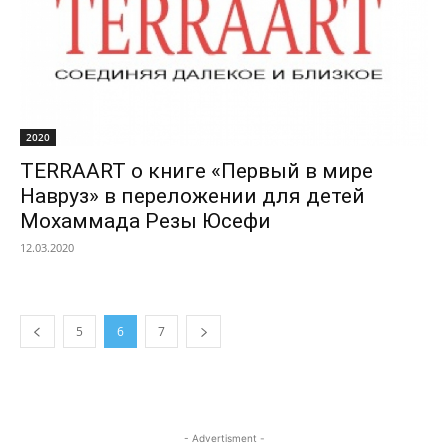
2020
TERRAART о книге «Первый в мире
Навруз» в переложении для детей
Мохаммада Резы Юсефи
12.03.2020
5
6
7
- Advertisment -