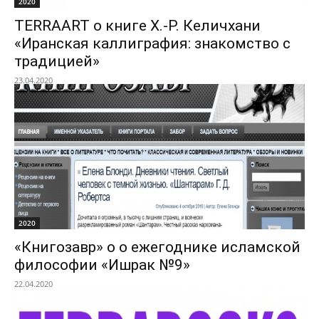
2020
TERRAART о книге Х.-Р. Келичхани
«Иранская каллиграфия: знакомство с
традицией»
23.04.2020
2020
«Книгозавр» о о ежегоднике исламской
философии «Ишрак №9»
22.04.2020