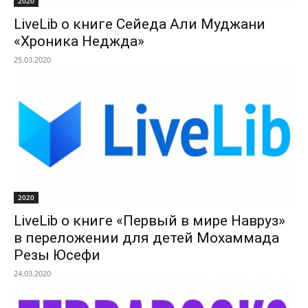
2020
LiveLib о книге Сейеда Али Муджани
«Хроника Неджда»
25.03.2020
2020
LiveLib о книге «Первый в мире Навруз»
в переложении для детей Мохаммада
Резы Юсефи
24.03.2020