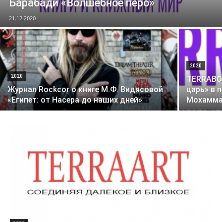
Барабади «Волшебное перо»
21.12.2020
2020
2020
TERRABOO
Журнал Rockcor о книге М.Ф. Видясовой
царь» в 
«Египет: от Насера до наших дней»
Мохамма