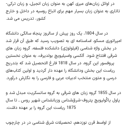
در اوائل زبان
های عبری کهن
به عنوان زبان انجیل، و زبان ترکی-
تاتاری به عنوان زبان بسیار مهم برای اتباع روسیه در داخل و خارج
کشور، تدریس می شد.
در سال 1804، یک روز پیش از سالروز پنجاه سالگی دانشگاه
امپراتوری مسکو، اساسنامه ای به تصویب رسید که طبق آن قرار شد
در بخش واژه شناسی (فیلولوژی) دانشکده فلسفه، گروه زبان های
شرقی افتتاح شود. آلکسی واسیلیویچ بولدیرف، به عنوان نخستین
پروفسور این گروه،
در
سال 1818
فارغ التحصیل
شد که بتدریج
ریاست این بخش ودانشگاه را عهد
ه
دار گردید و اولین کتاب‌های
درسی و متون منتخب ادبیات عربی و فارسی را به نگارش درآورد.
در سال 1855 گروه زبان های شرقی به گروه سانسکریت مبدل شد و
پاول یاکُولیویچ پتروف
-شرق‌شناس وزبانشناس شهیر روس
ـ
تا سال
1875 ریاست این گروه را بر عهده داشت.
از اواسط قرن نوزدهم، تحصیلات شرق شناسی در در چارچوب