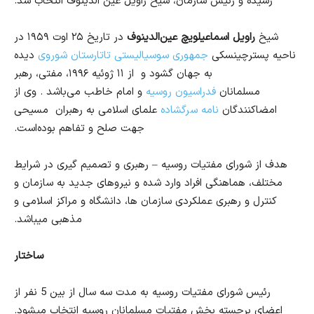
رسیده و رئیس سازمان، شیخ راویل عین الدین
وف
انتخاب شد.
شیخ
راویل اسماعیلویچ عین‌الدینوف
در تاریخ
۲۵
اوت
۱۹۵۹
در
ناحیه پسترچینسکی
جمهوری سوسیالیستی تاتارستان شوروی
دیده
به جهان گشود و
از
۱۱
ژوئیه
۱۹۹۶
، مفتی
،
رهبر
مسلمانان
فدراسیون روسیه
و امام خاطب
می‌باشد
.
وی
از
امضاکنندگان
نامه سرگشاده
علمای اسلامی به رهبران
مسیحی
جهت صلح و تفاهم بوده‌است
.
هدف از شورای مفتیات روسیه – رهبری و تصمیم گیری در شرایط
مختلف، هماهنگی افراد وارد شده و نیروهای جدید به
سازمان و
کنترل و رهبری عملکردی سازمان ها، دانشگاه و مراکز اسلامی و
مذهبی میباشد.
ساختار
رئیس شورای مفتیات روسیه به مدت سه سال از بین 5 نفر از
اعضای برجسته
بخش مفتیات مسلمانان روسیه
انتخاب میشود.