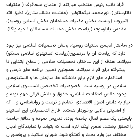
افراد نائب رئیس منتخب عبارتند از: عثمان اسحاقوف ( مفتیات
تاتارستان)، نورمحمد نیگماتولین (مفتیات باشقیرستان)، نافیق الله
آشیروف (ریاست بخش مفتیات مسلمانان بخش آسیایی روسیه)،
مقدس بابارسوف (ریاست بخش مفتیات مسلمانان ناحیه ولگا).
در ساختار انجمن مفتیات روسیه، بخش تحصیلات اسلامی نیز جود
دارد که ریاست آن با مرتضین(ریاست انستیتوی اسلامی مسکو)
میباشد. هدف از این ساختار، تحصیلات اسلامی از سطح ابتدایی تا
پیشرفته برای افراد میباشد، همچنین تعیین برنامه های درسی و
استاندارد های لازم برای دانشگاه ها، سازمان ها و انستیتوهای
اسلامی در روسیه است.
خصوصیات تخصصی انستیتوی اسلامی
وجود دانش اعتقادات اسلامی، حقوق و دانش قرانی مهم بوده و
نیاز به دانش اصول اقتصادی، تعلیم و تربیت و روانشناسی و .. که
از اهمیتی بالایی برخوردار هستند. فارغ التحصیلان این انستیتو
بایستی یک عضو فعال جامعه بوده، تدریس نموده و منافع جامعه
را تحقق بخشد، ضمن اینکه لازم است که بتواند با نمایندگان ادیان
مختلف نیز وارد بحث و گفتگو شود. شورای اساتید و پروفسوران