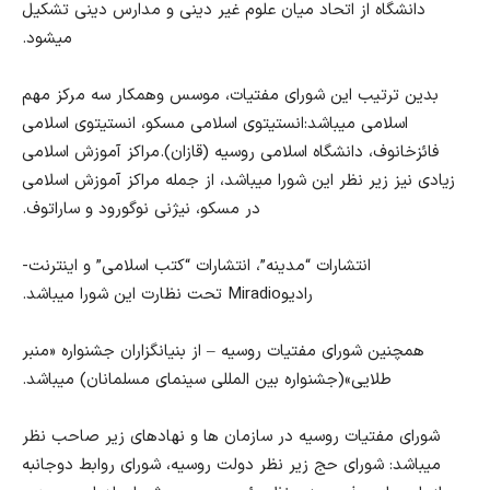
دانشگاه از اتحاد میان علوم غیر دینی و مدارس دینی تشکیل
میشود.
بدین ترتیب
این شورای مفتیات، موسس وهمکار سه مرکز مهم
اسلامی میباشد:انستیتوی اسلامی مسکو، انستیتوی اسلامی
فائزخانوف، دانشگاه اسلامی روسیه (قازان).مراکز آموزش اسلامی
زیادی نیز زیر نظر این شورا میباشد، از جمله مراکز آموزش اسلامی
در مسکو، نیژنی نوگورود و ساراتوف.
انتشارات “مدینه”، انتشارات “کتب اسلامی” و اینترنت-
رادیو
Miradio
تحت نظارت این شورا میباشد.
همچنین شورای مفتیات روسیه – از بنیانگزاران جشنواره «منبر
طلایی»(جشنواره بین المللی سینمای مسلمانان) میباشد.
شورای مفتیات روسیه در سازمان ها و نهادهای زیر صاحب نظر
میباشد: شورای حج زیر نظر دولت روسیه، شورای روابط دوجانبه