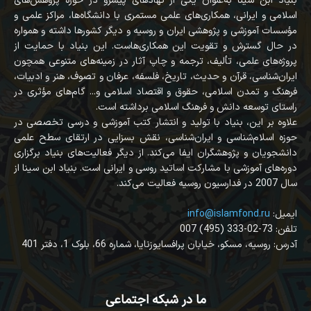
بنیاد ابن سینا به‌عنوان یکی از نهادهای پیشرو در حوزه پژوهش‌های
اسلامی و ایرانی، همکاری‌های علمی مستمری با دانشگاه‌ها، مراکز علمی و
مؤسسات آموزشی و پژوهشی ایران و روسیه و دیگر کشورها داشته و همواره
در حال گسترش و تقویت این همکاری‌هاست. این بنیاد با حمایت از
پروژه‌های علمی، تألیف، ترجمه و چاپ آثار در زمینه‌های متنوعی همچون
ایران‌شناسی، قرآن‌ و حدیث، تاریخ، فلسفه، عرفان و تصوف، هنر و ادبیات،
فرهنگ و تمدن اسلامی، حقوق و اقتصاد اسلامی و... گام‌های مؤثری در
راستای توسعه دانش و فرهنگ اسلامی برداشته است.
علاوه بر این، بنیاد با تولید و انتشار کتب آموزشی و درسی تخصصی در
حوزه اسلام‌شناسی و ایران‌شناسی، نقش بسزایی در ارتقای سطح علمی
دانشجویان و پژوهشگران ایفا می‌کند. از دیگر فعالیت‌های بنیاد برگزاری
دوره‌های آموزشی با مشارکت اساتید روسی و ایرانی است. بنیاد ابن سینا از
سال 2007 در فدارسیون روسیه فعالیت می‌کند.
:ایمیل
info@islamfond.ru
007 (495) 333-02-73 :تلفن
آدرس: روسیه، مسکو، خیابان پرافسایوزنایا، شماره 66، بلوک 1، دفتر 401
ما در شبکه اجتماعی