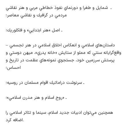
ـ شمايل و طغرا و دورنماي نفوذ خطاطي عربي و هنر نقاشي
مردمي در گرافيك و نقاشي معاصر؛
ـ اصل «هنر ابتدايي» و فلكلوريك؛
– داستان‌هاي اسلامي و انعكاس اخلاق اسلامي در هنر تجسمي
واقع‌گرايانه سنتي كه مملو از ستايش «خانه پدري»، ميهن دوستي و
پرستش سرزمين خود، جستجوي نمونه‌هاي عظمت در تاريخ و
احساس؛
ـ سرنوشت دراماتيك اقوام مسلمان در روسيه؛
ـ «روح اسلام و هنر مدرن اسلامي»؛
همچنين مي‌توان ادبيات جديد اسلام، سينما و تئاتر اسلامي را
اضافه كرد.