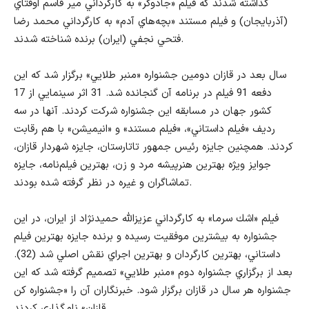
گذاشته شدند كه فيلم «جادوگر» به كارگرداني مير قاسم اوقتاي
(آذربايجان) و فيلم مستند «بچه‌هاي آدم» به كارگرداني محمد رضا
فتحي نجفي (ايران) برنده شناخته شدند.
سال بعد در قازان دومين جشنواره «منبر طلايي» برگزار شد كه اين
دفعه 91 فيلم در برنامه آن گنجانده شد. 31 اثر سينمايي از 17
كشور جهان در مسابقه اين جشنواره شركت كردند. آنها در سه
رديف «فيلم داستاني»، «فيلم مستند» و «انيميشن» با هم رقابت
كردند. همچنين جايزه رئيس جمهور تاتارستان، جايزه شهردار قازان،
جوايز ويژه بهترين هنرپيشه مرد و زن، بهترين فيلم‌نامه، جايزه
تماشاگران و غيره در نظر گرفته شده بودند.
فيلم «اشك سرما» به كارگرداني عزيزالله حميدنژاد از ايران، در اين
جشنواره به بيشترين موفقيت رسيده و برنده جايزه بهترين فيلم
داستاني، بهترين كارگردان و بهترين اجراي نقش اصلي شد (32).
بعد از برگزاري جشنواره دوم «منبر طلايي» تصميم گرفته شد كه اين
جشنواره هر سال در قازان برگزار شود. خبرنگاران آن را «جشنواره كن
قازان» نامگذاري كردند.