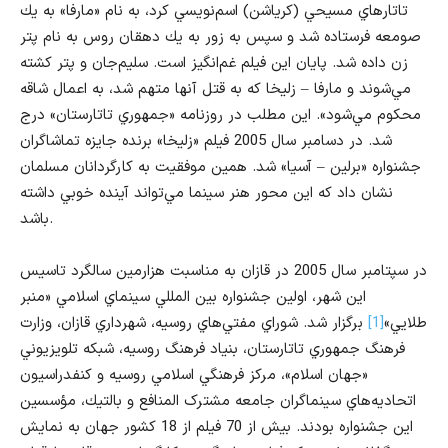
تاتارهاي مسيحي (كرياشن) اسم‌نويسي كرد، به نام «مارفا» به يك
صومعه فرستاده شد و سپس به زور به يك دهقان روس به نام پتر
زن داده شد. پايان اين فيلم غم‌انگيز است. سليم‌جان و پتر كشته
مي‌شوند و مارفا – زليخا كه به قتل آنها متهم شد، به اعمال شاقه
محكوم مي‌شود». اين مطلب در روزنامه «جمهوري تاتارستان» درج
شد. در دسامبر سال 2005 فيلم «زليخا» برنده جايزه تماشاگران
جشنواره «برلين – آسيا» شد. همين موفقيت به كارگردانان مسلمان
نشان داد كه اين محور هنر سينما مي‌تواند آينده خوبي داشته
باشد.
در سپتامبر سال 2005 در قازان به مناسبت هزارمين سالگرد تاسيس
اين شهر، اولين جشنواره بين المللي سينماي اسلامي «منبر
طلايي»
[1]
برگزار شد. شوراي مفتي‌هاي روسيه، شهرداري قازان، وزارت
فرهنگ جمهوري تاتارستان، بنياد فرهنگ روسيه، شبكه تلويزيوني
«جهان اسلام»، مركز فرهنگي اسلامي روسيه و كنفدراسيون
اتحاديه‌هاي سينماگران جامعه مشترک المنافع و بالتيك، مؤسسين
اين جشنواره بودند. بيش از 70 فيلم از 18 كشور جهان به نمايش