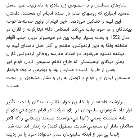
تاتارهاي مسلمان و به خصوص زن عادي به نام زليخا عليه غسل
تعميد اجباري كه روسهاي ظالم در صدد انجام آن هستند، داستان
اين فيلم را تشكيل مي‌دهد. «اين فيلم از اولين صحنه‌ها توجه
بينندگان را به خود جلب مي‌كند. انعكاس دفاع ايثارگرانه از قازان در
سال 1552 و بحث بسيار جالب بين دو ميسيونر درباره جلب اقوام
منطقه ولگا به دين ارتدوكس، مقدم بر آغاز اصل داستان فيلم به
بيننده تقديم مي‌شود. دو استاد مدرسه روحاني ارتدوكس قازان
يعني نيكلاي ايلمينسكي كه طراح نظام مسيحي كردن اقوام غير
روسي از طريق كتب و مدارس بود و يوفيمي مالوف طرفدار
مسيحي كردن اين اقوام با توسل به زور و فشار، مشغول اين بحث
هستند.
سرنوشت فاجعه‌بار زليخا، زن جوان تاتار، بينندگان را تحت تأثير
قرار داد. شوهرش سليم‌جان در ازاي شركت در قيام هم‌ولايتي‌هاي او
عليه مقامات رسمي (آنها مي‌خواستند مسجد روستايي را كه اكثر
ساكنان تاتار آن مسيحي شدند، تعطيل كنند) به زندان انداخته شد.
زليخا بي‌خبر از اينكه سليم‌جان تمام خانواده خود را در رديف