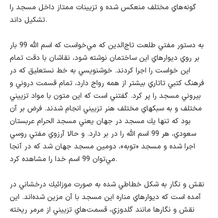
گونه‌هاي مختلف منعكس شده و تزيينات ممتاز داخل مسجد را
تشكيل داند.
به دستور مفتي طلعت تاج‌الدين كه مي‌خواست كه اسم الله 99 بار
بر روي ديوارهاي اين ساختمان نوشته شود، نقاشان با دقت تمام
اين خواست را اجرا كردند. خوشنويسي به خط نستعليق كه در
فرهنگ كتبي تاتاري بيشتر از همه رواج دارد، تمام قسمت دروني و
بيروني مسجد را پر كرد. گفتني است كه اين متون با مواد تزييني
مختلف و به سبكهاي مختلف هنر تزييني انجام شدند. فرض بر آن
بود كه تنها يك مسجد در جهان يعني مسجد الحرام عربستان
سعودي، هر 99 اسم الله را در بر دارد. و حالا آرزوي مفتي روسي
اجرا شده و مسجد «توبه»، دومين مسجد جهان شد كه در آنجا
مي‌توان 99 اسم خدا را مشاهده كرد.
نقش و نگار به شكل خطاطي شده به صورت موزائيك درخشاني در
آمده است كه ديوارهاي مناره اين مسجد با آن مزين شده‌اند. اين
نقش و نگارها مانند گلدوزي، قسمت‌هاي تزييني از مرمر ريخته