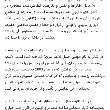
«شمايل، طغرا‌ها و نقش و نگارهاي خطاطي شده معاصر» در
كشورهاي خارجي هم معروف شده است. در مغازه‌هاي اسلامي
بيش از پيش مي‌توان شمايل ساخت روسيه (تابلوي خطاطي شده
ديواري تزييني با آياتي از قرآن) و طغرا (امضاي شخصي حضرت
محمد (ص)، سلاطين و همه علاقه‌منداني كه سفارش آن را داده
باشند، در داخل دائره) را پيدا كرد.
هنر تئاتر اسلامي روسيه قبل از همه به بركت باله «داستان يوسف»
در تئاتر به نام موسي جليل (شهر قازان) شناخته شده است. «كتاب
يوسف»، منظومه بلغاري قرن 13 اساس اين نمايش را تشكيل داده
است. در اين نمايش كه در سال 2003 به صحنه آورده شد،
سرگذشت يوسف و برادرانش كه در كتاب مقدس مسيحي و در قرآن
تعريف شد، معرفي شده است. همين امر باعث شد كه روحانيون
مسلمان اين نمايش را تأييد و از اجراي آن قدرداني كنند.
در ماه ژانويه سال 2005 در قازان فيلم «زليخا» كه بر اساس
نمايشنامه گاياز اسحاقي ساخته شد، براي اولين بار اكران شد. مبارزه