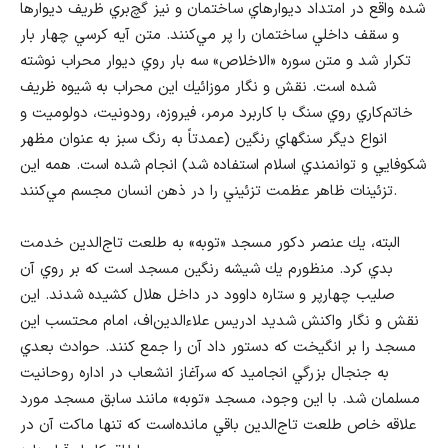
شده واقع در امتداد ديوارهاي ساختمان و نيز گچ‌بري ظريف ديوارها
و سقف داخلي ساختمان را پر مي‌كنند. متن آيه كرسي چهار بار
تكرار شد و متن سوره «الاخلاص» سه بار روي ديوار محراب نوشته
شده است. نقش و نگار موزائيك اين محراب به شيوه ظريف
خاتم‌كاري روي سنگ با كاربرد مرمر، فيروزه، رودونيت، دولوميت و
انواع ديگر سنگهاي رنگين (عمدتاً به رنگ سبز به عنوان مظهر
شكوفايي و توانمندي اسلام استفاده شد) انجام شده است. همه اين
تزئينات ظاهر عظمت تزئيني را در ذهن انسان مجسم مي‌كنند.
البته، يك عنصر دكور مسجد «توبه» به طلعت تاج‌الدين خدمت
بدي كرد. منظورم يك شيشه رنگين مسجد است كه بر روي آن
صليب چهارپر و ستاره داوود در داخل هلال كشيده شدند. اين
نقش و نگار واكنش شديد ادريس علاءالدين‌اف، امام محتسب اين
مسجد را بر انگيخت كه دستور داد آن را جمع كنند. حوادث بعدي
به جنجال بزرگي انجاميد كه سرآغاز انشعاب در اداره روحانيت
مسلمان شد. با اين وجود، مسجد «توبه» مانند سابق مسجد مورد
علاقه خاص طلعت تاج‌الدين باقي مانده‌است كه تنها ماكت آن در