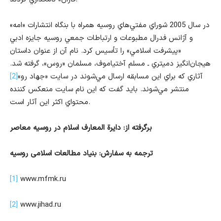
در سال 2005 شوراي مفتي‌هاي روسيه همراه با بنگاه انتشارات «امه»
و آژانس فدرال مطبوعات و ارتباطات جمعي روسيه جايزه ادبي
«پيشرفت اسلامي» را تأسيس كرد. نام آن از عنوان داستان
هيجان‌انگيز دميتري ـ مسلم آختياموف، مسلمان «روس»، گرفته شد.
آثاري كه براي اين مسابقه ارسال مي‌شوند در سايت «جهاد رو»
[2]
منتشر مي‌شوند. بايد گفت كه اين نام سايت منعكس كننده
محتواي اكثر اين آثار است.
برگرفته از: دایرة المعارف اسلام در روسیه معاصر
ترجمه به سفارش: بنیاد مطالعات اسلامی روسیه
[1]
www.mfmk.ru
[2]
www.jihad.ru