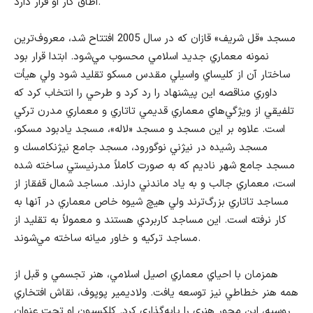
اطاق كار او قرار دارد.
مسجد «قل شريف» قازان كه در سال 2005 افتتاح شد، معروف‌ترين
نمونه معماري جديد اسلامي محسوب مي‌شود. ابتدا قرار بود
ساختار آن از كليساي واسيلي مقدس مسكو تقليد شود ولي هيأت
داوري مناقصه اين پيشنهاد را رد كرد و طرحي را انتخاب كرد كه
تلفيقي از ويژگي‌هاي معماري قديمي تاتاري و معماري مدرن تركي
است. علاوه بر اين مسجد و مسجد «لاله»، مسجد يادبود مسكو،
مسجد رشيده در نيژني نوگورود، مسجد جامع نيژنكامسك و
مسجد جامع شهر ناديم كه به صورت كاملاً مدرنيستي ساخته شده
است، معماري جالب و به ياد ماندني دارند. مساجد شمال قفقاز از
مساجد تاتاري بزرگ‌ترند ولي هيچ شيوه خاص معماري در آنها به
كار نرفته است. اين مساجد كاربردي هستند و معمولاً به تقليد از
مساجد تركيه و خاور ميانه ساخته مي‌شوند.
همزمان با احياي معماري اصيل اسلامي، هنر تجسمي و قبل از
همه هنر خطاطي نيز توسعه يافت. ولاديمير پوپوف، نقاش افتخاري
روسيه، اين محور هنري را پايه‌گذاري كرد. كلكسيون او تحت عنوان