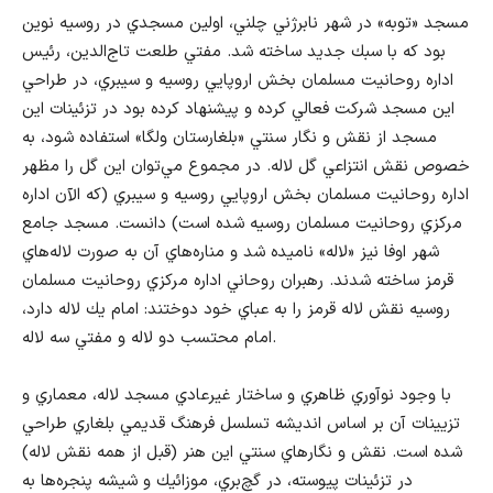
مسجد «توبه» در شهر نابرژني چلني، اولين مسجدي در روسيه نوين
بود كه با سبك جديد ساخته شد. مفتي طلعت تاج‌الدين، رئيس
اداره روحانيت مسلمان بخش اروپايي روسيه و سيبري، در طراحي
اين مسجد شركت فعالي كرده و پيشنهاد كرده بود در تزئينات اين
مسجد از نقش و نگار سنتي «بلغارستان ولگا» استفاده شود، به
خصوص نقش انتزاعي گل لاله. در مجموع مي‌توان اين گل را مظهر
اداره روحانيت مسلمان بخش اروپايي روسيه و سيبري (كه الآن اداره
مرکزي روحانيت مسلمان روسيه شده است) دانست. مسجد جامع
شهر اوفا نيز «لاله» ناميده شد و مناره‌هاي آن به صورت لاله‌هاي
قرمز ساخته شدند. رهبران روحاني اداره مرکزي روحانيت مسلمان
روسيه نقش لاله قرمز را به عباي خود دوختند: امام يك لاله دارد،
امام محتسب دو لاله و مفتي سه لاله.
با وجود نوآوري ظاهري و ساختار غيرعادي مسجد لاله، معماري و
تزيينات آن بر اساس انديشه تسلسل فرهنگ قديمي بلغاري طراحي
شده است. نقش و نگارهاي سنتي اين هنر (قبل از همه نقش لاله)
در تزئينات پيوسته، در گچ‌بري، موزائيك و شيشه پنجره‌ها به