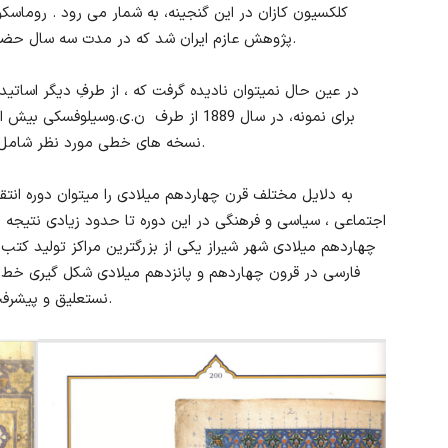
کلکسیون کازان در این گنجینه، به شمار می رود . روماسکو
پژوهش عازم ایران شد که در مدت سه سال حضورش در ایران، موفق به خرید 229 نسخه خطی شد.
در عین حال نمیتوان نادیده گرفت که ، از طرفِ دیگر اساتید 
برای نمونه، در سال 1889 از طرف ن.ی.وس
نسخه های خطی مورد نظر شامل مضامین تاریخی، جغرافیایی و زندگی نامه هستند.
به دلایل مختلف قرن چهاردهم میلادی را میتوان دوره انتق
اجتماعی ، سیاسی و فرهنگی در این دوره تا حدود زیادی نتیج
چهاردهم میلادی شهر شیراز یکی از بزرگترین مراکز تولید کت
فارسی در قرون چهاردهم و پانزدهم میلادی شکل گیری خط
نستعلیق و پیشرفت صنعت کتاب سازی، شهرهای شیراز و تبریز بودند.