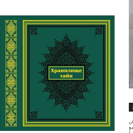
ان
مع