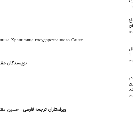
ل)
19
اع
آن
06
анные Хранилище государственного Санкт-
ال
1
20
نویسندگان
مقا
در
ایل قرن
25
ویراستاران
ترجمه
فارسی
:
حسین مقتی 