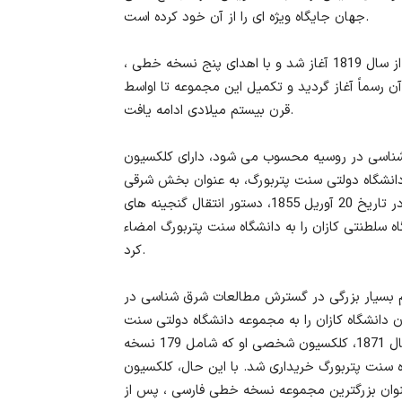
جهان جایگاه ویژه ای را از آن خود کرده است.
گرد آوری مجموعه نسخ خطی فارسی در دانشگاه سنت پتربورگ از سال 1819 آغاز شد و با اهدای پنج نسخه خطی ،
ن رسماً آغاز گردید و تکمیل این مجموعه تا اواسط
قرن بیستم میلادی ادامه یافت.
اورشناسی در روسیه محسوب می شود، دارای کلکسیون
 دانشگاه دولتی سنت پتربورگ، به عنوان بخش شرقی
کتابخانه فعالیت میکند. آ.س. نوروف وزیر آموزش و پرورش، در تاریخ 20 آوریل 1855، دستور انتقال گنجینه های
سلطنتی کازان را به دانشگاه سنت پتربورگ امضاء
کرد.
مندانی بود که سهم بسیار بزرگی در گسترش مطالعات شرق شناسی در
انشگاه کازان را به مجموعه دانشگاه دولتی سنت
پتربورگ انتقال داد. حتی پس از درگذشت کاظم بیک، در سال 1871، کلکسیون شخصی او که شامل 179 نسخه
ه سنت پتربورگ خریداری شد. با این حال، کلکسیون
مشهور الکساندر روماسکویچ ( 1885-1942) به عنوان بزرگترین مجموعه نسخه خطی فارسی ، پس از