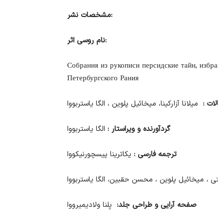
:
مشخصات
نشر
:
نام
روسی
اثر
Собрания из рукописи персидские тайн, избр
Петербургского Рания
لات
:
میلانا آزارکینا، میخائیل پلوین ، الگا یاستربووا
گرد
آورنده
و
ویراستار
:
الگا یاستربووا
ترجمه
فارسی
:
یکاترینا پیسچورنیکووا
، میخائیل پلوین ، محسن حقبین، الگا یاستربووا
صفحه
آرایی
و
طراحی
جلد:
یِلنا ولادیمیرووا