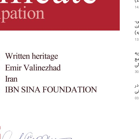
14
ی،
ات
ه)
13
یه
مع
گی
30
۱۴۰ م.) در
نی
03