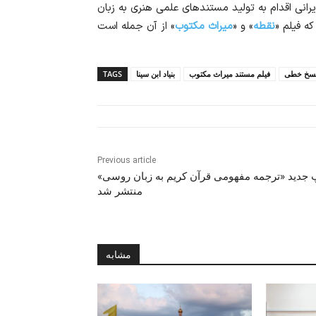
انی اقدام به تولید مستندهای علمی هنری به زبان
ه فیلم «
نقطه
» و «
میراث مکتوب
سخ خطی
فیلم مستند میراث مکتوب
بنیاد ابن سینا
TAGS
Previous article
 جدید «ترجمه مفهومی قرآن کریم به زبان روسی»
منتشر شد
مشابه