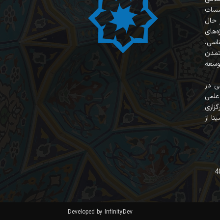
سسات
 حال
‌های
ناسی،
 تمدن
وسعه
ی در
علمی
زاری
نا از
Developed by InfinityDev