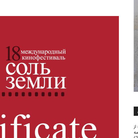
از
مه