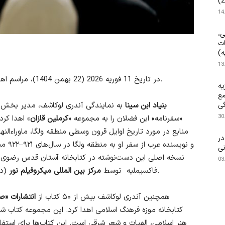
14
ی،
ات
ه)
13
در تاریخ 11 فوریه 2026 (22 بهمن 1404)، مراسم اهدای کتاب در موزه تاریخی «کرملین کازان» برگزار شد.
یه
مع
بنیاد ابن سینا
به نمایندگی آندری لوکاشف، مدیر بخش ع
گی
30
«سفرنامه» ابن فضلان را به مجموعه «
کرملین قازان
» اهدا کر
منابع در مورد تاریخ اوایل قرون وسطی منطقه ولگا، ماوراءالن
۱۴۰ م.) در
و نویس
نی
نسخه اصلی این دست‌نوشته در کتابخانه آستان قدس رضوی د
03
(دهلی نو، هند) به‌طور ویژه برای موزه تهیه شده است.
فاکسیملیه توسط
مرکز بین المللی میکروفیلم‌ نور
همچنین آندری لوکاشف بیش از ۵۰ کتاب از
انتشارات «صد
کتابخانه موزه فرهنگ اسلامی اهدا کرد. این مجموعه کتاب شام
هنر اسلامی، الهیات و شعر شرقی است. این کتاب‌ها برای استفا