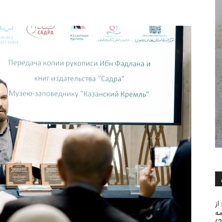
از
مه