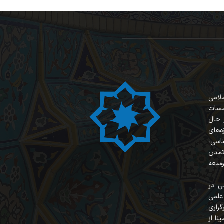
سلامی
سسات
 حال
‌های
ناسی،
 تمدن
وسعه
ی در
علمی
زاری
نا از