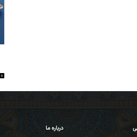
م
0
ی
درباره ما