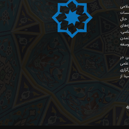
سلامی
سسات
 حال
‌های
ناسی،
 تمدن
وسعه
ی در
علمی
زاری
نا از