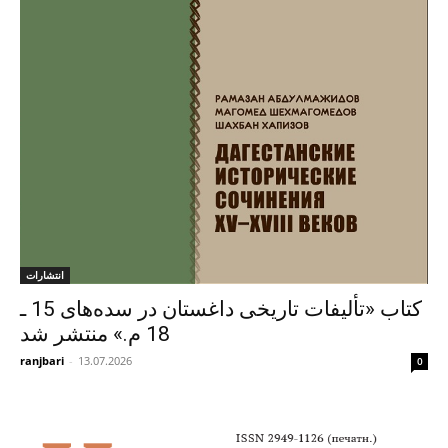
انتشارات
کتاب «تألیفات تاریخی داغستان در سده‌های 15 ـ
18 م.» منتشر شد
ranjbari
-
13.07.2026
0