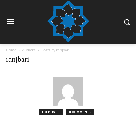
Home
Authors
Posts by ranjbari
ranjbari
103 POSTS
0 COMMENTS