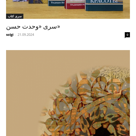
سری کتاب
سری «وحدت حسن»
solgi
-
21.09.2024
0