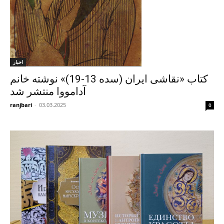
اخبار
کتاب «نقاشی ایران (سده 13-19)» نوشته خانم
آدامووا منتشر شد
ranjbari
-
03.03.2025
0