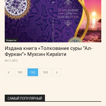
Новости
Издана книга «Толкование суры “Ал-
Фуркан”» Мухсин Кираʼати
06.11.2015
161
162
163
САМЫЙ ПОПУЛЯРНЫЙ