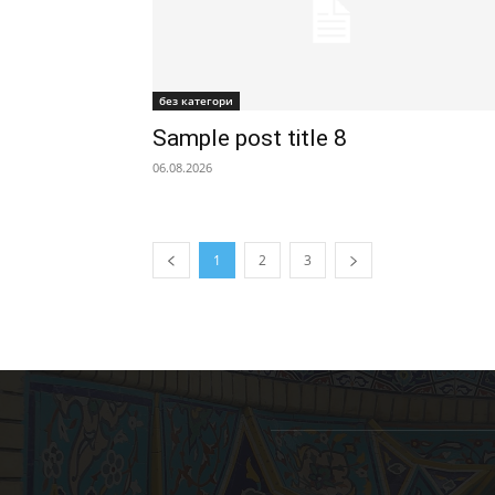
без категори
Sample post title 8
06.08.2026
1
2
3