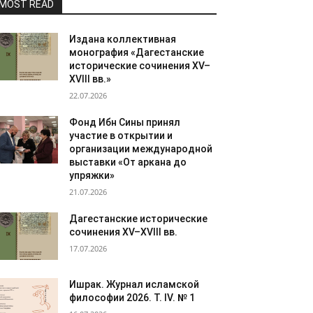
MOST READ
Издана коллективная
монография «Дагестанские
исторические сочинения XV–
XVIII вв.»
22.07.2026
Фонд Ибн Сины принял
участие в открытии и
организации международной
выставки «От аркана до
упряжки»
21.07.2026
Дагестанские исторические
сочинения XV–XVIII вв.
17.07.2026
Ишрак. Журнал исламской
философии 2026. Т. IV. № 1