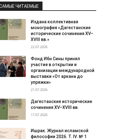
САМЫЕ ЧИТАЕМЫЕ
Издана коллективная
монография «Дагестанские
исторические сочинения XV–
XVIII вв.»
22.07.2026
Фонд Ибн Сины принял
участие в открытии и
организации международной
выставки «От аркана до
упряжки»
21.07.2026
Дагестанские исторические
сочинения XV–XVIII вв.
17.07.2026
Ишрак. Журнал исламской
философии 2026. Т. IV. № 1