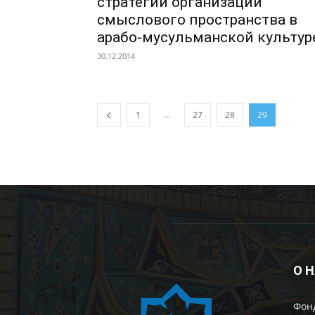
стратегии организации
смыслового пространства в
арабо-мусульманской культур
30.12.2014
...
1
27
28
29
О 
Фон