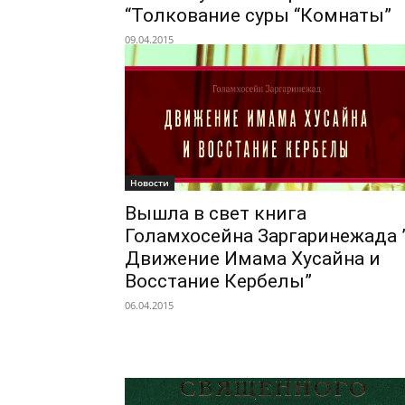
“Толкование суры “Комнаты”
09.04.2015
Новости
Вышла в свет книга
Голамхосейна Заргаринежада 
Движение Имама Хусайна и
Восстание Кербелы”
06.04.2015