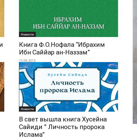
Новости
и
Книга Ф.О.Нофала “Ибрахим
Ибн Саййар ан-Наззам”
15.04.2015
Новости
В свет вышла книга Хусейна
Сайиди ” Личность пророка
Ислама”