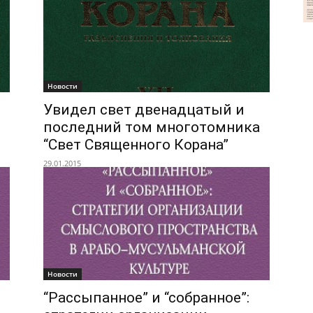
Новости
Увидел свет двенадцатый и
последний том многотомника
“Свет Священного Корана”
29.01.2015
Новости
“Рассыпанное” и “собранное”: