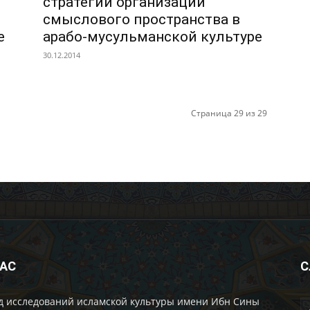
стратегии организации
смыслового пространства в
е
арабо-мусульманской культуре
30.12.2014
Страница 29 из 29
НАС
С
д исследований исламской культуры имени Ибн Сины