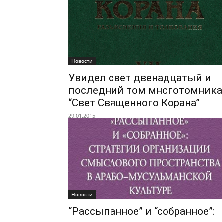
Новости
Увидел свет двенадцатый и
последний том многотомника
“Свет Священного Корана”
29.01.2015
Новости
“Рассыпанное” и “собранное”: