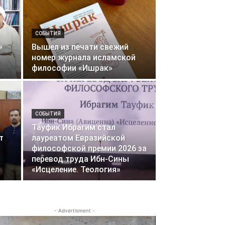
СОБЫТИЯ
»
Вышел из печати свежий
номер журнала исламской
философии «Ишрак»
СОБЫТИЯ
Тауфик Ибрагим стал
т
лауреатом Евразийской
философской премии 2026 за
перевод труда Ибн-Сины
«Исцеление. Теология»
- Advertisment -