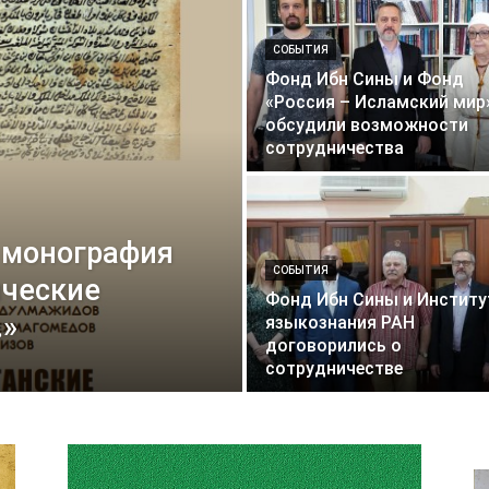
СОБЫТИЯ
Фонд Ибн Сины и Фонд
«Россия – Исламский мир
обсудили возможности
сотрудничества
 монография
СОБЫТИЯ
ические
Фонд Ибн Сины и Институ
.»
языкознания РАН
договорились о
сотрудничестве