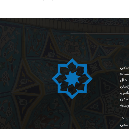
سلامی
سسات
 حال
‌های
ناسی،
 تمدن
وسعه
ی در
علمی