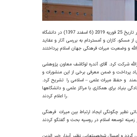
کنفرانس علمی پژوهشی بررسی افکار و آثار موسی جارالله در تاریخ 25 فوریه 2019 (6 اسفند 1397) در دانشگاه
از مسکو، کازان و آمستردام به بررسی آثار و عقاید
الله شرکت کرد. آقای آندره لوکاشف معاون پژوهشی
بنیاد پرداخت و ضمن معرفی برخی از این منشورات و
ارزشمند و حفظ میراث علمی – اسلامی را تشریح کرد.
گی بنیاد برای همکاری با مراکز علمی و دانشگاهها
را اعلام کردند.
ی نظیر چگونگی ایجاد ارتباط بین میراث فرهنگی
ی گردد و امسال شخصیتهایی نظیر آیدار خیر الدین