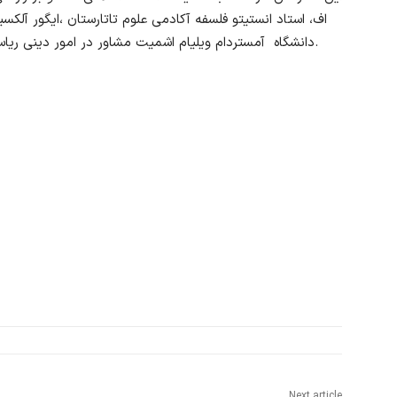
اف، استاد انستیتو فلسفه آکادمی علوم تاتارستان ،ایگور آلک
دانشگاه آمستردام ویلیام اشمیت مشاور در امور دینی ریاست جمهوری فدراسیون روسیه در آن حضور داشتند.
Next article