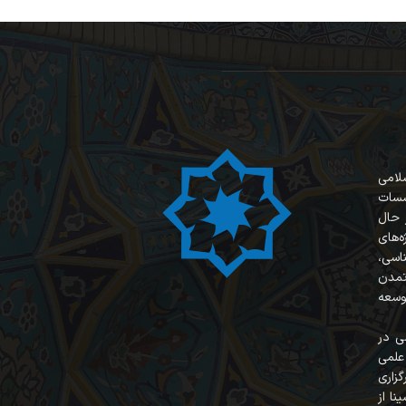
سلامی
سسات
 حال
‌های
ناسی،
 تمدن
وسعه
ی در
علمی
زاری
نا از