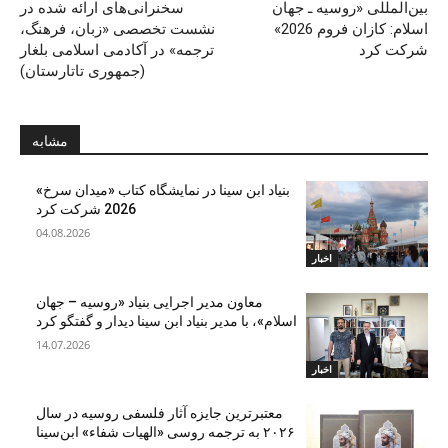
بین‌المللی «روسیه ـ جهان
سخنرانی‌های ارائه شده در
اسلام: کازان فروم 2026»
نشست تخصصی «زبان، فرهنگ،
شرکت کرد
ترجمه» در آکادمی اسلامی بلغار
(جمهوری تاتارستان)
مشابه
بنیاد ابن‌ سینا در نمایشگاه کتاب «میدان سرخ»
2026 شرکت کرد
04.08.2026
اخبار
معاون مدیر اجرایی بنیاد «روسیه – جهان
اسلام»، با مدیر بنیاد ابن سینا دیدار و گفتگو کرد
14.07.2026
اخبار
معتبرترین جایزه آثار فلسفی روسیه در سال
۲۰۲۶ به ترجمه روسی «الهیات شفاء» ابن‌سینا