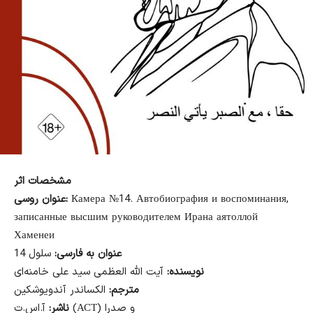
مشخصات اثر
Камера №14. Автобиография и воспоминания,
عنوان روسی:
записанные высшим руководителем Ирана аятоллой
Хаменеи
عنوان به فارسی:
سلول 14
نویسنده:
آیت الله العظمی سید علی خامنه‌ای
مترجم:
الکساندر آندویوشکین
آ.اس.ت (АСТ) و صدرا
ناشر: