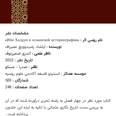
مشخصات نشر
نام روسی اثر :
«Ибн Халдун в османской историографии»
نویسنده :
ایلشاد رشیدوویچ نصیراف
ناظر علمی :
آندری اسمیرنوف
تاریخ نشر :
2022
ناشر :
صدرا – مسکو
موسسه همکار :
انستیتو فلسفه آکادمی علوم روسیه
شمارگان :
500
تعداد صفحات :
248
کتاب مورد نظر در چهار فصل به رشته تحریر درآورده شده که در آن
به بررسی سنت تاریخ نگاری عثمانی با تکیه به ایده ابن خلدون
پرداخته است .