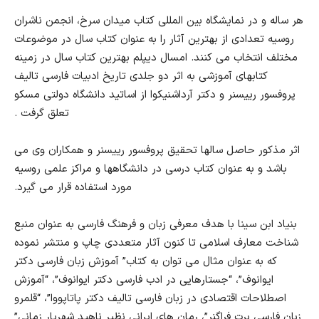
هر ساله و در نمایشگاه بین المللی کتاب میدان سرخ، انجمن ناشران
روسیه تعدادی از بهترین آثار را به عنوان کتاب سال در موضوعات
مختلف انتخاب می کنند. امسال دیپلم بهترین کتاب سال در زمینه
کتابهای آموزشی به اثر دو جلدی تاریخ ادبیات فارسی تالیف
پروفسور رییسنر و دکتر آرداشنیکوا از اساتید دانشگاه دولتی مسکو
تعلق گرفت
.
اثر مذکور حاصل سالها تحقیق پروفسور رییسنر و همکاران وی می
باشد و به عنوان کتاب درسی در دانشگاهها و مراکز علمی روسیه
مورد استفاده قرار می گیرد
.
بنیاد ابن سینا با هدف معرفی زبان و فرهنگ فارسی به عنوان منبع
شناخت معارف اسلامی تا کنون آثار متعددی چاپ و منتشر نموده
که به عنوان مثال می توان به کتاب” آموزش زبان فارسی دکتر
ایوانوف”، “جستارهایی در ادب فارسی دکتر ایوانوف”، “آموزش
اصطلاحات اقتصادی در زبان فارسی تالیف دکتر پاتاپووا”، “قلمرو
زبان فارسی برت فراگنر”، رمان های ایرانی نظیر ناهید شهریار زمانی”