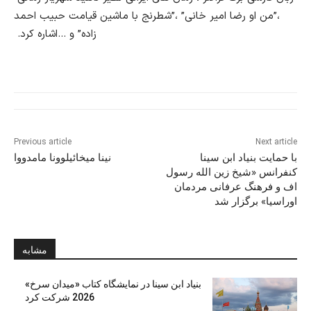
،”من او رضا امیر خانی” ،”شطرنج با ماشین قیامت حبیب احمد
زاده” و …اشاره کرد
.
Previous article
Next article
با حمایت بنیاد ابن سینا
نینا میخائیلوونا مامدووا
کنفرانس «شیخ زین الله رسول
اف و فرهنگ عرفانی مردمان
اوراسیا» برگزار شد
مشابه
بنیاد ابن‌ سینا در نمایشگاه کتاب «میدان سرخ»
2026 شرکت کرد