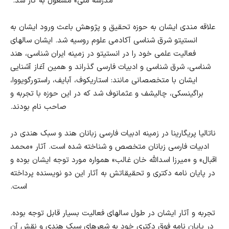
مدرسه ملی» مشغول به کار شد.
علاقه مندی ایشان به حوزه تحقیق و پژوهش باعث ورود ایشان به
انستیتو شرق شناسی آکادمی علوم روسیه شد. ایشان سالهای
فعالیت علمی خود را در انستیتو در زمینه ایران شناسی، هند
شناسی، شرق شناسی و ادبیات فارسی گذراند و همین آغاز آشنایی
ایشان با متخصصانی مانند: استاریکوف، آبایف، راستورگویووا،
براگینسکی، چالیشف و عثمانوف شد که در این حوزه با تجربه و
صاحب نام بودند.
ناتالیا پریگارینا در زمینه ادبیات فارسی زبانان هند و سبک هندی در
ادبیات فارسی زبانان متخصص و شناخته شده است. آثار «محمد
اقبال» و «میرزا اسدالله خان غالب» همواره مورد توجه ایشان بوده و
در پایان نامه دکتری و تحقیقاتش به آثار این دو نویسنده پرداخته
است.
تجربه و آثار ایشان در طول سالهای فعالیت بسیار قابل توجه بوده.
در پایان نامه فوق دکتری خود به شعرهای سبک هندی و نقش آن