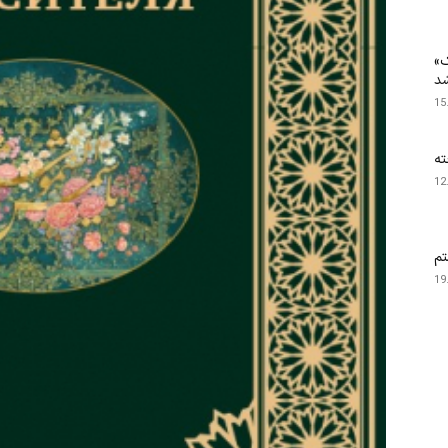
ک»
شد
15
ته
12
تم
19