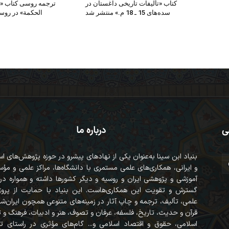
کتاب «تألیفات تاریخی داغستان در
ترجمه روسی کتاب «
سده‌های 15 ـ 18 م.» منتشر شد
الحکمة» در روس
ی
درباره ما
بنیاد ابن سینا به‌عنوان یکی از نهادهای پیشرو در حوزه پژوهش‌های ا
و ایرانی، همکاری‌های علمی مستمری با دانشگاه‌ها، مراکز علمی و مؤ
آموزشی و پژوهشی ایران و روسیه و دیگر کشورها داشته و همواره در
گسترش و تقویت این همکاری‌هاست. این بنیاد با حمایت از پروژه
علمی، تألیف، ترجمه و چاپ آثار در زمینه‌های متنوعی همچون ایران‌ش
قرآن‌ و حدیث، تاریخ، فلسفه، عرفان و تصوف، هنر و ادبیات، فرهنگ و
اسلامی، حقوق و اقتصاد اسلامی و... گام‌های مؤثری در راستای ت