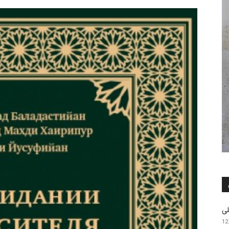
لی
12