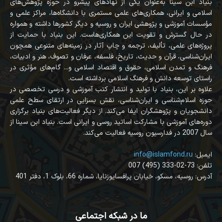
بنیاد ابن سینا به‌عنوان یکی از نهادهای پیشرو در حوزه پژوهش‌های
اسلامی و ایرانی، همکاری‌های علمی مستمری با دانشگاه‌ها، مراکز علمی و
مؤسسات آموزشی و پژوهشی ایران و روسیه و دیگر کشورها داشته و همواره
در حال گسترش و تقویت این همکاری‌هاست. این بنیاد با حمایت از
پروژه‌های علمی، تألیف، ترجمه و چاپ آثار در زمینه‌های متنوعی همچون
ایران‌شناسی، قرآن‌ و حدیث، تاریخ، فلسفه، عرفان و تصوف، هنر و ادبیات،
فرهنگ و تمدن اسلامی، حقوق و اقتصاد اسلامی و... گام‌های مؤثری در
راستای توسعه دانش و فرهنگ اسلامی برداشته است.
علاوه بر این، بنیاد با تولید و انتشار کتب آموزشی و درسی تخصصی در
حوزه اسلام‌شناسی و ایران‌شناسی، نقش بسزایی در ارتقای سطح علمی
دانشجویان و پژوهشگران ایفا می‌کند. از دیگر فعالیت‌های بنیاد برگزاری
دوره‌های آموزشی با مشارکت اساتید روسی و ایرانی است. بنیاد ابن سینا از
سال 2007 در فدارسیون روسیه فعالیت می‌کند.
:ایمیل
info@islamfond.ru
007 (495) 333-02-73 :تلفن
آدرس: روسیه، مسکو، خیابان پرافسایوزنایا، شماره 66، بلوک 1، دفتر 401
ما در شبکه اجتماعی