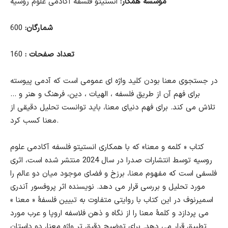
موسسه همکار:
انستیتو فلسفه آکادمی علوم روسیه
شمارگان:
600
تعداد صفحات :
160
در جستجوی معنا بودن کلید واژه ای عمومی است که آدمی پیوسته
برای فهم آن از طریق فلسفه ، الهیات ، دین، فرهنگ و هنر و …
تلاش می کند. برای فهم دنیای معنا، باید توانست تحلیل دقیقی از
معنا کسب کرد.
کتاب « کلمه و معنا» که با همکاری انستیتو فلسفه آکادمی علوم
روسیه توسط انتشارات صدرا در سال 2024 منتشر شده است، اثری
فلسفی است که مفهوم معنا، برزخ و فضای موجود میان دو عالم را
مورد تحلیل و بررسی قرار می دهد. نویسنده اثر پروفسور آندری
اسمیرنوف در این کتاب با روایتی متفاوت به تبیین فلسفۀ « معنا »
می پردازد و کلمۀ معنا را از نگاه و ذهن فلاسفه اروپا و عرب مورد
تطبیق قرار می دهد. برای توضیح دقیق تر واژه معنا، دو داستان