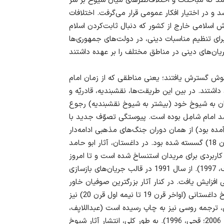
د که مباحثات و اختلاف‌نظرهای میان شیوخ بر سر
در اختیار افکار عمومی قرار می‌گرفت. اختلافات
اسلامی خارج از کشور که دنبال ثابت‌کردن اسلام
 برای تنظیم مناسبات دینی، در دولت‌های جمهوری‌ها
وش گسترش یافتند؛ یعنی مناطقی که از زمان امام
 دل خود داشتند. در بین این طریقت‌ها، نقشبندیه، قادریّه و
ستان به شیوخ خود (بیشتر به شیوخ نقشبندیه) رجوع
183]، مرشد امام شامِل بوده است. پیوستگی تصوّف جدید با
م (که در فاصله قرن‌های 9 و 10 به وجود آمده بود) از همان دوران جنگ‌های مذهبی ادامه‌دار
در قفقاز شرقی (جنگ‌های صفویان، از اواخر قرن 15 تا اوایل قرن 18) گسسته شده بود. در داغستان، آثار ابو حامد
 کاربردی برای مریدان استنساخ شده است و تا امروز
نیز در مدارس محلی تدریس می‌شود (شیخ‌الدینوف و خالدوف، 1997). از سال 1991 در قالب جریان‌های بازسازی
ی افزایش یافت. در کنار آثار بزرگترین صوفیان خاور
نزدیک، همچون غزالی و عبدالوهاب شعرانی، آثار صوفیانه شیوخ داغستانی (اواخر قرن 19 تا نیمه اول قرن 20) نیز
، ترجمه روسی نیز به چاپ رسیده است (عبداللایِف،
2015؛ عبدالله، 2015؛ داغستانی، ابن محمد؛ نصیراف و دیگران، 2006؛ قحی، 1996). به طور کلی، انتشار آثار شیوخ