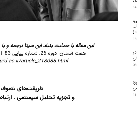
14
ی،
ات
ه)
13
این مقاله با حمایت بنیاد ابن سینا ترجمه و 
۱۴۰ م.) در
هفت آسمان، دوره 26، شماره پیاپی 83، اسفند 1403، صفحه 103-103
نی
urd.ac.ir/article_218088.html
03
زه
طریقت‌های تصوف د
می
11
و تجزیه تحلیل سیستمی ـ ارتبا