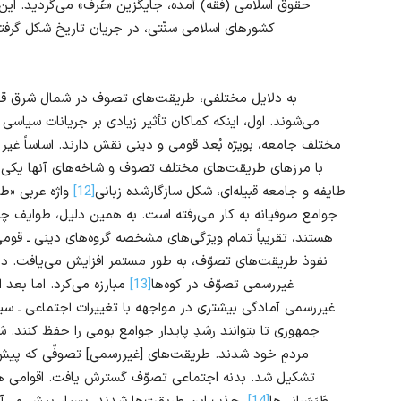
حقوق اسلامی (فقه) آمده، جایگزین «عُرف» می‌گردید. این
کشورهای اسلامی سنّتی، در جریان تاریخ شکل گرفته
به دلایل مختلفی، طریقت‌های تصوف در شمال شرق ق
می‌شوند. اول، اینکه کماکان تأثیر زیادی بر جریانات سیاسی 
مختلف جامعه، بویژه بُعد قومی و دینی نقش دارند. اساساً غیر
با مرزهای طریقت‌های مختلف تصوف و شاخه‌های آنها یکی 
طایفه و جامعه قبیله‌ای، شکل سازگارشده زبانی
[12]
واژه عربی «طا
جوامع صوفیانه به کار می‌رفته است. به همین دلیل، طوایف چ
هستند، تقریباً تمام ویژگی‌های مشخصه گروه‌های دینی ـ قومی ر
نفوذ طریقت‌های تصوّف، به طور مستمر افزایش می‌یافت. در
غیررسمی تصوّف در کوه‌ها
[13]
مبارزه می‌کرد. اما بعد
غیررسمی آمادگی بیشتری در مواجهه با تغییرات اجتماعی ـ سی
جمهوری تا بتوانند رشدِ پایدار جوامع بومی را حفظ کنند
مردمِ خود شدند. طریقت‌های [غیررسمی] تصوفّی که پیش‌ت
تشکیل شد. بدنه اجتماعی تصوّف گسترش یافت. اقوامی هم ک