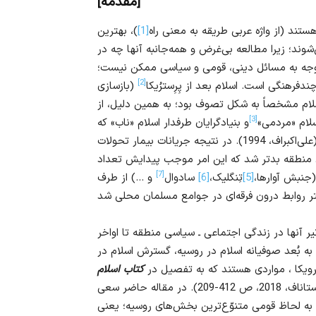
[مقدمه]
د (از واژه عربی طریقه به معنی راه
[1]
)، بهترین
د؛ زیرا مطالعه بی‌غرض و همه‌جانبه آنها چه در
توجه به مسائل دینی، قومی و سیاسی ممکن نیست؛
[2]
رهنگی است. اسلام بعد از پِرِسترُیکا
(بازسازی
زنده شد. در ابتدا، اسلام مشخصاً به شکل تصوف بود؛ به همین دلیل، از
[3]
و بنیادگرایان طرفدار اسلام «ناب» که
به مخالفت با حکومت برخاسته بودند را پیش‌بینی کرد (علی‌اکبراف، 1994). در نتیجه جریانات بیمار تحولات
منطقه بدتر شد که این امر موجب پیدایش تعداد
[7]
جنبش آوارها،
[5]
تِنگلیک،
[6]
سادوال
و …) از طرف
ر آنها در زندگی اجتماعی ـ سیاسی منطقه تا اواخر
(علی‌اکبراف، 2003). مسائل مربوط به بُعد صوفیانه اسلام در روسیه، گسترش اسلام در
رویکا ، مواردی هستند که به تفصیل در
کتاب اسلام
مورد مطالعه قرار گرفته‌اند. (علی‌اکبراف، بابرُونیکاف، بوستاناف، 2018، ص 412-209). در مقاله حاضر سعی
به لحاظ قومی متنوّع‌ترین بخش‌های روسیه؛ یعنی