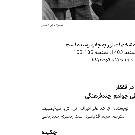
تصوف در قفقاز
با مشخصات زیر به چاپ رسیده است
https://haftasman.
ر قفقاز
طی جوامع چندفرهنگی
نویسنده: ع. ک. علی‌اکبراف؛ ش. ش. شیخ‌علییِف
مترجم: مریم قدیانلو؛ احمد رنجبری حیدرباغی
چکیده