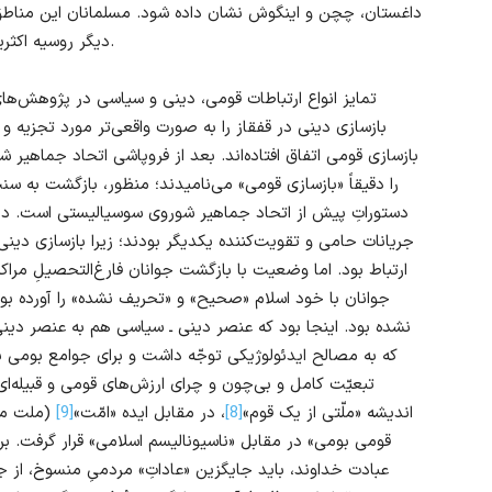
داغستان، چچن و اینگوش نشان داده شود. مسلمانان این مناطق
دیگر روسیه اکثریت مسلمان را پیروان اسلام حنفی تشکیل می‌دهند.
تمایز انواع ارتباطات قومی، دینی و سیاسی در پژوهش‌ها
بازسازی دینی در قفقاز را به صورت واقعی‌تر مورد تجزیه و 
بازسازی قومی اتفاق افتاده‌اند. بعد از فروپاشی اتحاد جماهیر
را دقیقاً «بازسازی قومی» می‌نامیدند؛ منظور، بازگشت به س
جریانات حامی و تقویت‌کننده یکدیگر بودند؛ زیرا بازسازی دینی
ارتباط بود. اما وضعیت با بازگشت جوانان فارغ‌التحصیلِ مراک
جوانان با خود اسلام «صحیح» و «تحریف نشده» را آورده ب
نشده بود. اینجا بود که عنصر دینی ـ سیاسی هم به عنصر دینی 
که به مصالح ایدئولوژیکی توجّه داشت و برای جوامع بومی بیگا
تبعیّت کامل و بی‌چون و چرای ارزش‌های قومی و قبیله‌ا
اندیشه «ملّتی از یک قوم»
[8]
، در مقابل ایده «امّت»
[9]
(ملت مسل
قومی بومی» در مقابل «ناسیونالیسم اسلامی» قرار گرفت. ب
عبادت خداوند، باید جایگزین «عاداتِ» مردمیِ منسوخ، از 