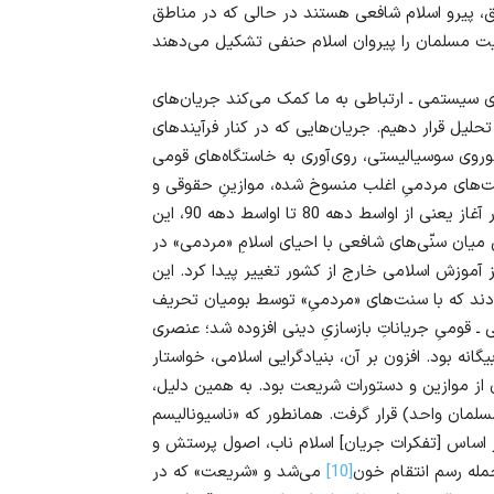
، پیرو اسلام شافعی هستند در حالی که در مناطق
ی سیستمی ـ ارتباطی به ما کمک می‌کند جریان‌های
تحلیل قرار دهیم. جریان‌هایی که در کنار فرآیندهای
 شوروی سوسیالیستی، روی‌آوری به خاستگاه‌های قومی
نت‌های مردمیِ اغلب منسوخ شده‌، موازینِ حقوقی و
دستوراتِ پیش از اتحاد جماهیر شوروی سوسیالیستی است. در آغاز یعنی از اواسط دهه 80 تا اواسط دهه 90، این
 میان سنّی‌های شافعی با احیای اسلامِ «مردمی» در
ز آموزش اسلامی خارج از کشور تغییر پیدا کرد. این
ودند که با سنت‌های «مردمیِ» توسط بومیان تحریف
ـ قومیِ جریاناتِ بازسازیِ دینی افزوده شد؛ عنصری
نه بود. افزون بر آن، بنیادگرایی اسلامی، خواستار
ی از موازین و دستورات شریعت بود. به همین دلیل،
مان واحد) قرار گرفت. همانطور که «ناسیونالیسم
ر اساس [تفکرات جریان] اسلام ناب، اصول پرستش و
جمله رسم انتقام خون
[10]
می‌شد و «شریعت» که در