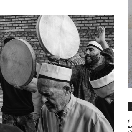
از
مه