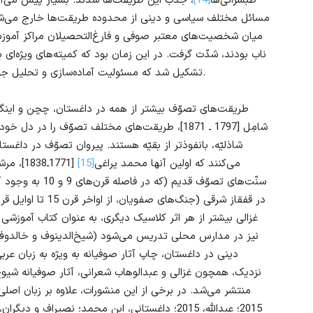
طَبَسَرانی‌ها
[14]
، جذب این طریقت‌ها شدند. بسیار پیش می‌آم
مسائل مختلف سیاسی و دینی از محدوده طریقت‌ها خارج می‌شد و 
میان شخصیت‌های معتبر صوفی و فارغ‌التحصیلان مراکز آموزش 
ناب بودند، شدّت گرفت. در این زمان بود که کمیته‌های ویژه‌ای
تشکیل شد که مسئولیت آماده‌سازی و تحلیل جریان‌های دینی در مناطق مختلف را بر عهده داشتند.
طریقت‌های تصوّف بیشتر از همه در داغستان، چچن و اینگ
شامِل [1797 ـ 1871]، طریقت‌های مختلف تصوّف را در
شاذلیّه، بانفوذتر از بقیّه هستند. پیروان تصوّف در داغ
می‌کنند که اولین آنها محمد یراغی
[15]
[1771ـ8
سنّت‌های تصوّف قدی
غزالی بیشتر از هر اثر کلاسیک دیگری، به عنوان کتاب آموزشی
دینی در داغستان، چاپ آثار صوفیانه به ویژه به زبان عرب
منتشر می‌شد. در برخی از این منشورات، علاوه بر زبان اصلی