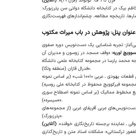
فرِن تا ا. ف. گوتوالد (قرن ۱۹)».
(آنلاین)
‌ بیگ در کتابخانه دانشگاه دولتی سن پترزبورگ:
عنوان پنل: پژوهش در باب میراث مکتوب
سوویچ لوریه:
جه محمد پارسا در مجموعه کتابخانه علمی دانشگاه
فدرال قازان (منطقه ولگا)».
«ویژگی‌های متن‌شناختی قطعات یهودی ـ عربی «۱۰۰۱ شب» (بر اساس نمونه
بع مخطوط ممالیک (بر اساس نمونه اصطلاح سوری
«سیسره»)».
دست‌نویس‌های عربی آفریقای غربی (از مجموعه‌های
پترزبورگ)».
ی ـ نماینده برجسته تاریخ‌نگاری خوقند».
(آنلاین)
فور ترکستانی»: مشکلات اسناد متن و تاریخ‌گذاری