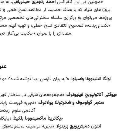
همچنین در این کنفرانس
احمد رنجبری حیدرباغی
، به عن
پروژه‌های بنیاد که با هدف حمایت از مطالعه نسخ خطی و تر
پروژه‌ها می‌توان به برگزاری سلسله سخنرانی‌های تخصصی مر
«لکت‌اورینت»؛ تصحیح انتقادی نسخ خطی؛ و تهیه فیلم مستن
مقاله‌ای را با عنوان «حکایت بی‌آغاز: تجربه شناسایی یک دست‌نویس دوره صفوی» ارائه داد.
عنو
اولگا النتینوونا واسیلوا:
«”به زبان فارسی زیبا نوشته شده”: دو ق
«مجموعه‌های شرقی در ساختار فهرست رایانه‌ای بخش نسخ خطی کتابخانه ملی روسیه»
یوگنی آناتولیِویچ فیلیونوف:
سنجر گولوموف و شخرتوللا پولاتوف:
«تجربه فهرست رایا
آکادمی علوم ازبکستا
«پایگاه‌های داده اسناد یهودی قرون وسطی و دوران جدید»
یکاترینا ماکسیموونا بلکینا:
آنتون دمیتریِویچ پریتولا:
«تجربه توصیف مجموعه‌های نس