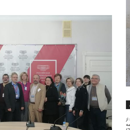
از
مه