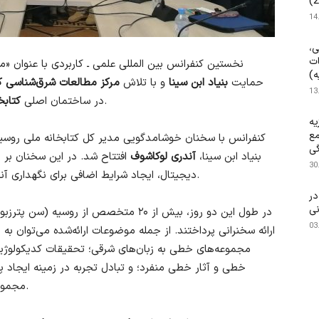
14
ی،
ات
نخستین کنفرانس بین المللی علمی ـ کاربردی با عنوان
ه)
حمایت
بنیاد ابن سینا
و با تلاش
مرکز مطالعات شرق‌شناسی کت
13
در شهر سنت پترزبورگ برگزار گردید.
در ساختمان اصلی
کتابخ
یه
مع
کنفرانس با سخنان خوشامدگویی مدیر کل کتابخانه ملی روسی
گی
بنیاد ابن سینا،
آندری لوکاشوف
افتتاح شد. در این سخنان بر 
30
دیجیتال، ایجاد شرایط اضافی برای نگهداری آنها و انتشار نتایج تحقیقات مربوط به آنها تأکید شد.
۱۴۰ م.) در
نی
در طول این دو روز، بیش از ۲۰ متخصص از رو
03
ارائه سخنرانی پرداختند. از جمله موضوعات ارائه‌شده می‌توان به
مجموعه‌های خطی به زبان‌های شرقی؛ تحقیقات کدیکولوژی
خطی و آثار خطی منفرد؛ و تبادل تجربه در زمینه ایجاد پ
مجموعه‌های نسخ خطی شرقی در روسیه و خارج از کشور.