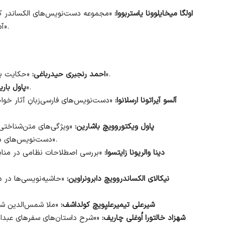
اولگا میخایلوونا یاستربووا:
«مجموعه دست‌نویس‌های الکساندر کاظم
آمارها، تاریخچه مطالعه، چشم‌اندازهای فهرست‌نگاری».
«حکایت بی‌آغاز: تجربه شناسایی یک دست‌نویس دوره صفوی».
احمد رنجبری حیدرباغی:
«وقف مسجد در زوسون و مدیران آن».
پاول باری
آلسو آیراتونا ارسلانوا:
«دست‌نویس‌های فارسی‌زبانِ آثار خوا
پاول ویکتوروویچ باشارین:
دست‌نویس‌های مجموعه فیرکوویچ محفوظ در کتابخانه ملی روسیه)».
دینا والریونا زایتسوا:
«بررسی اصطلاحات نظامی در منا
نیکالای الکساندروویچ دابرونراوین:
«حاشیه‌نویسی‌ها در 
شیرعلی تیمیرعلیِویچ کولداشف:
«ملا شمس‌الدین شوق
شهزاد خالتورا اُوغلی چاریف:
««شرح داستان‌های سفرهای عبدالغ