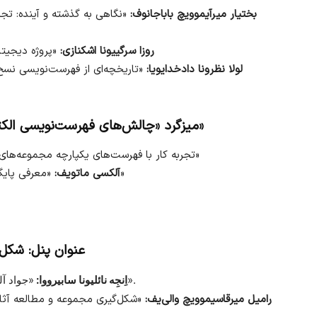
بختیار میرآیموویچ باباجانوف:
«نگاهی به گذشته و آینده: ت
روزا سرگییونا اشکنازی:
«پروژه دیجیتا
لولا نظرونا دادخدایویا:
«تاریخچه‌ای از فهرست‌نویسی ن
میزگرد «چالش‌های فهرست‌نویسی الکترونیکی و انتشار مجموعه‌های نسخ خطی»
: تجربه کار با فهرست‌های یکپارچه مجموعه‌های اروپایی»
«معرفی پایگاه داده برای توصیف و انتشار الکترونیکی آثار خطی»
آلکسی ماتویف:
عنوان پنل: شکل
«جواد آلمازوف به مثاله پژوهشگر و گردآورنده منابع شرقی».
اِنجِه نائلیونا سابیرووا:
رامیل میرقاسیموویچ والی‌یف:
«شکل‌گیری مجموعه و مطالعه آثار م