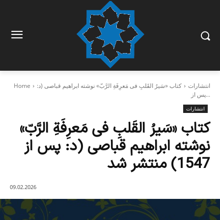
انتشارات
کتاب «سَیرُ القَلبِ فی مَعرِفَةِ الرَّبّ» نوشته ابراهیم قباصی (د:
Home
پس از...
انتشارات
کتاب «سَیرُ القَلبِ فی مَعرِفَةِ الرَّبّ»
نوشته ابراهیم قباصی (د: پس از
1547) منتشر شد
09.02.2026