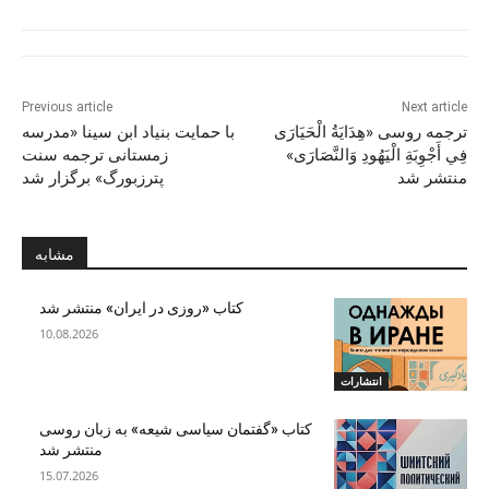
Previous article
Next article
ترجمه روسی «هِدَايَةُ الْحَيَارَى
با حمایت بنیاد ابن سینا «مدرسه
فِي أَجْوِبَةِ الْيَهُودِ وَالنَّصَارَى»
زمستانی ترجمه سنت
منتشر شد
پترزبورگ» برگزار شد
مشابه
کتاب «روزی در ایران» منتشر شد
10.08.2026
انتشارات
کتاب «گفتمان سیاسی شیعه» به زبان روسی
منتشر شد
15.07.2026