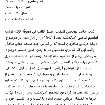
ناظر علمی:
ایلشات نصیراف
ناشر:
صدرا ـ مسکو
سال نشر:
2026
تعداد صفحات:
256
کتاب حاضر تصحیح انتقادی «
سَیرُ القَلبِ فی مَعرِفَةِ الرَّبّ
» نوشته
ابراهیم قباصی
(درگذشته بعد از 1547 م) از آثار مهم در موضوع
ادبیات عرفانی سامریان است که بر اساس چند نسخه خطی سامان
یافته. این اثر که برای نخستین بار به زبان اصلی منتشر می‌شود،
وابستگی برخی از مفاهیم مطرح‌شده توسط این دانشمند سامری
دمشقی را با بافتار فلسفی ـ دینی اسلامی ـ عربی را نشان می‌دهد؛
با این حال،
ابراهیم قباصی
با بهره‌گیری فعال از آرای متکلمان،
ارسطوییان عرب، اسماعیلیان و صوفیان، توانست مجموعه‌ای از
مفاهیم نوین را به متون تفسیرهای سامری وارد کند که به‌طور
چشمگیری غنای فکری این جامعه را در سده‌های 16 ـ 18 میلادی
افزایش داد. بعدها،
غزال بن ابوسرور
(درگذشته پس از 1755 م) نیز
بارها به گفتمان عرفانی جهان اسلام بازگشت و در تفسیر خود بر
کتاب‌های پیدایش و خروج، از آموزه‌های مکتب اشراق بهره برد.