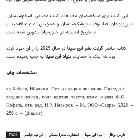
این کتاب برای متخصصان مطالعات کتاب مقدس، اسلام‌شناسان،
دین‌پژوهان، فیلسوفان، فرهنگ‌شناسان و همچنین تمام علاقه‌مندان
به تاریخ اندیشه در خاورمیانه تدوین شده است.
کتاب حاضر
گرنت نشر ابن سینا
در سال 2025 را از آن خود کرده
به چاپ رسیده است.
بود که اینک با حمایت
بنیاد ابن سینا
مشخصات چاپ:
ал-Кабаси, Ибрахим. Путь сердца к познанию Господа /
вводное исслед., подг. критич. текста, комм. и указ. Ф.О.
Нофала; отв. ред. И.Р. Насыров. – М.: ООО «Садра», 2026. –
256 с. – (Диалог)
فارس نوفال
بنیاد ابن سینا
انتشارت صدرا مسکو
ابراهیم قباصی
TAGS