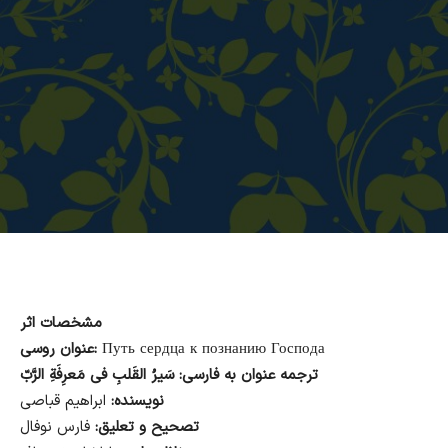
مشخصات اثر
Путь сердца к познанию Господа
عنوان روسی:
ترجمه عنوان به فارسی:
سَیرُ القَلبِ فی مَعرِفَةِ الرَّبّ
نویسنده:
ابراهیم قباصی
تصحیح و تعلیق:
فارس نوفال