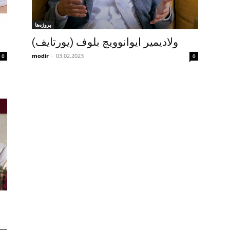
پروژه‌ها
ولادیمیر ایوانوویچ بلوف (یورتایف)
modir
-
03.02.2023
0
0