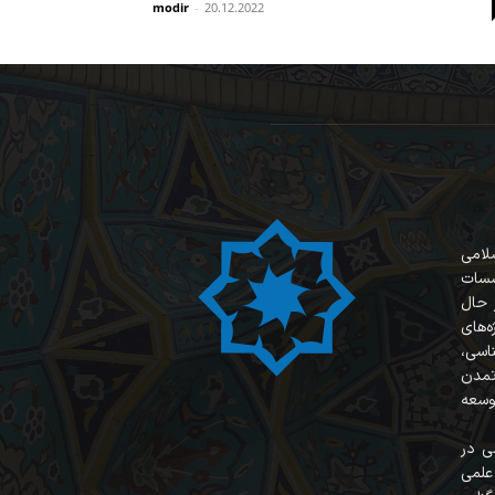
modir
-
20.12.2022
سلامی
سسات
 حال
‌های
ناسی،
 تمدن
وسعه
ی در
علمی