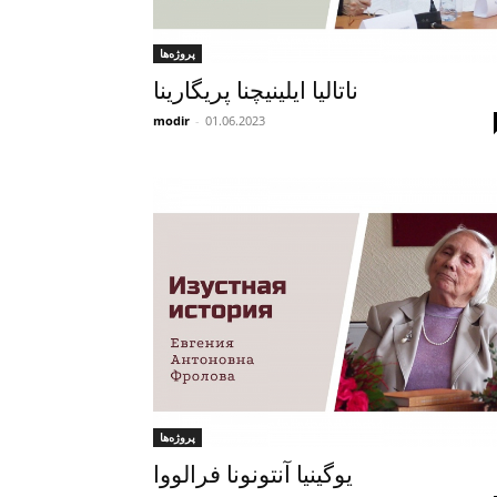
پروژه‌ها
ناتالیا ایلینیچنا پریگارینا
modir
-
01.06.2023
پروژه‌ها
یوگینیا آنتونونا فرالووا