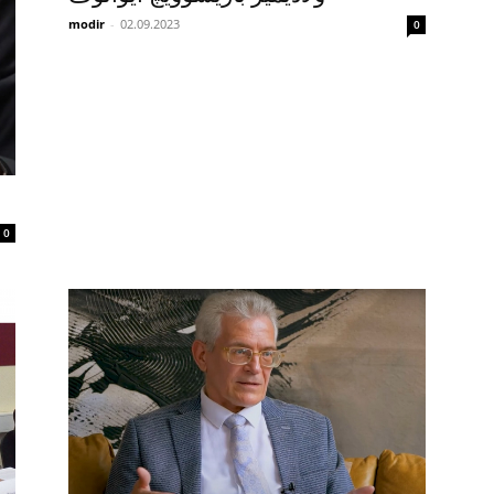
modir
-
02.09.2023
0
0