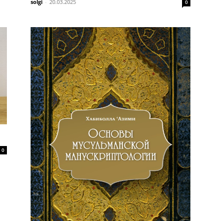
solgi
-
20.03.2025
0
0