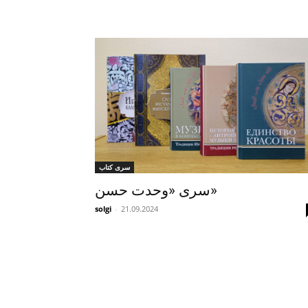
سری کتاب
سری «وحدت حسن»
solgi
-
21.09.2024