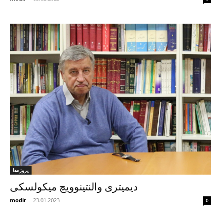
پروژه‌ها
دیمیتری والنتینوویچ میکولسکی
modir
-
23.01.2023
0