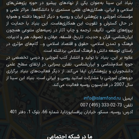
بنیاد ابن سینا به‌عنوان یکی از نهادهای پیشرو در حوزه پژوهش‌های
اسلامی و ایرانی، همکاری‌های علمی مستمری با دانشگاه‌ها، مراکز علمی و
مؤسسات آموزشی و پژوهشی ایران و روسیه و دیگر کشورها داشته و همواره
در حال گسترش و تقویت این همکاری‌هاست. این بنیاد با حمایت از
پروژه‌های علمی، تألیف، ترجمه و چاپ آثار در زمینه‌های متنوعی همچون
ایران‌شناسی، قرآن‌ و حدیث، تاریخ، فلسفه، عرفان و تصوف، هنر و ادبیات،
فرهنگ و تمدن اسلامی، حقوق و اقتصاد اسلامی و... گام‌های مؤثری در
راستای توسعه دانش و فرهنگ اسلامی برداشته است.
علاوه بر این، بنیاد با تولید و انتشار کتب آموزشی و درسی تخصصی در
حوزه اسلام‌شناسی و ایران‌شناسی، نقش بسزایی در ارتقای سطح علمی
دانشجویان و پژوهشگران ایفا می‌کند. از دیگر فعالیت‌های بنیاد برگزاری
دوره‌های آموزشی با مشارکت اساتید روسی و ایرانی است. بنیاد ابن سینا از
سال 2007 در فدارسیون روسیه فعالیت می‌کند.
:ایمیل
info@islamfond.ru
007 (495) 333-02-73 :تلفن
آدرس: روسیه، مسکو، خیابان پرافسایوزنایا، شماره 66، بلوک 1، دفتر 401
ما در شبکه اجتماعی