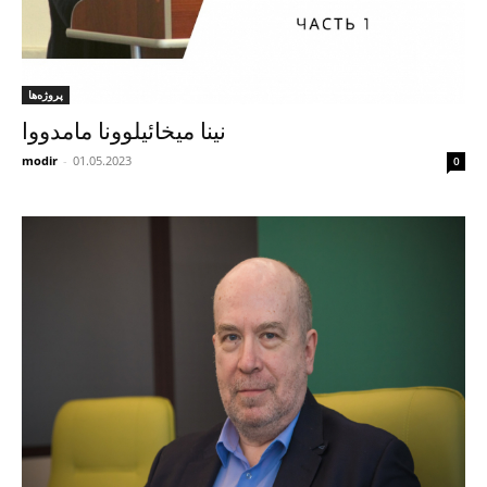
پروژه‌ها
نینا میخائیلوونا مامدووا
modir
-
01.05.2023
0