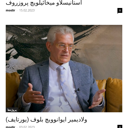
استانیسلاو میخائیلویچ پروزروف
modir
-
15.02.2023
0
پروژه‌ها
ولادیمیر ایوانوویچ بلوف (یورتایف)
modir
-
03.02.2023
0