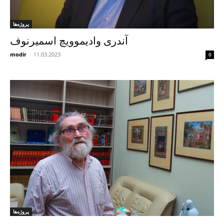
پروژه‌ها
آندری وادیموویچ اسمیرنوف
modir
-
11.03.2023
0
پروژه‌ها