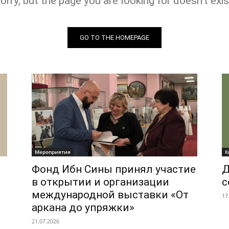
orry, but the page you are looking for doesn't exis
GO TO THE HOMEPAGE
Мероприятия
К
Фонд Ибн Сины принял участие
Д
в открытии и организации
с
международной выставки «От
17
аркана до упряжки»
21.07.2026