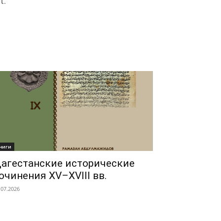
t.
ниги
агестанские исторические
очинения XV–XVIII вв.
.07.2026