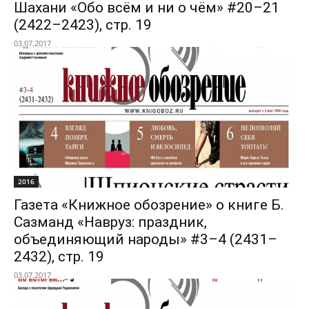
Шахани «Обо всём и ни о чём» #20–21
(2422–2423), стр. 19
03.07.2017
2016
Газета «Книжное обозрение» о книге Б.
Сазманд «Навруз: праздник,
объединяющий народы» #3–4 (2431–
2432), стр. 19
03.07.2017