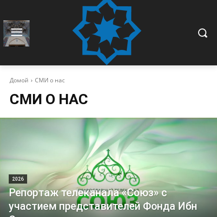
Домой
СМИ о нас
СМИ О НАС
2026
Репортаж телеканала «Союз» с
участием представителей Фонда Ибн