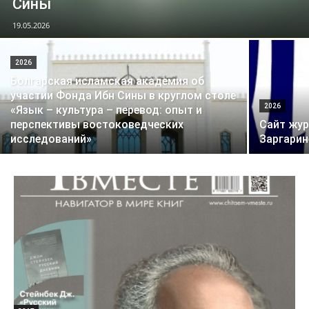
Сины
19.05.2026
2026
Болгарская исламская академия об
участии Фонда Ибн Сины в круглом столе
2026
«Язык – культура – перевод: опыт и
перспективы востоковедческих
Сайт жур
исследований»
Заргарин