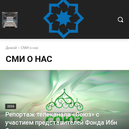
Домой
СМИ о нас
СМИ О НАС
2026
Репортаж телеканала «Союз» с
участием представителей Фонда Ибн