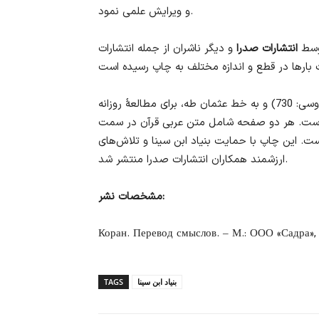
و ویرایش علمی نمود.
توسط
انتشارات صدرا
و دیگر ناشران از جمله انتشارات
چاپ حاضر ترجمه در ۳۶۵ صفحه (با احتساب صفحات ترجمه روسی: 730) و به خط عثمان طه، برای مطالعۀ روزانه
است. هر دو صفحه شامل متن عربی قرآن در سمت
این چاپ با حمایت بنیاد ابن سینا و ‌تلاش‌های
ارزشمند همکاران انتشارات صدرا منتشر شد.
مشخصات نشر:
Коран. Перевод смыслов. – М.: ООО «Садра», 
بنیاد ابن سینا
TAGS