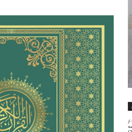
از
مه