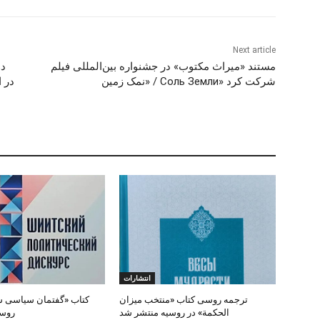
Next article
مستند «میراث مکتوب» در جشنواره بین‌المللی فیلم
دو
«نمک زمین / Соль Земли» شرکت کرد
در ا
انتشارات
ترجمه روسی کتاب «منتخب میزان
کتاب «گفتمان سیاسی شی
الحکمة» در روسیه منتشر شد
روس