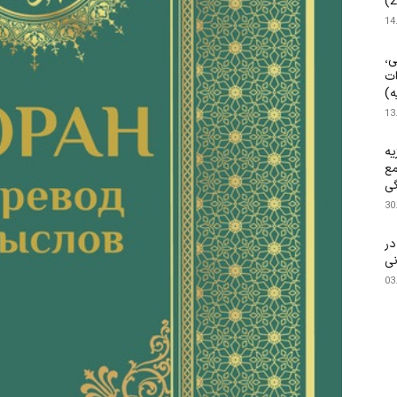
14
ی،
ات
ه)
13
یه
مع
گی
30
۱۴۰ م.) در
نی
03