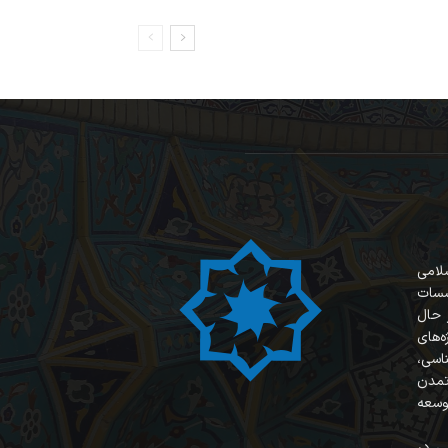
سلامی
سسات
 حال
‌های
ناسی،
 تمدن
وسعه
ی در