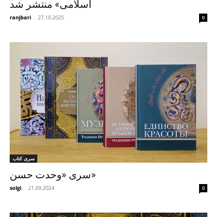
اسلامی» منتشر شد
ranjbari
-
27.10.2025
0
سری کتاب
سری «وحدت حسن»
solgi
-
21.09.2024
0