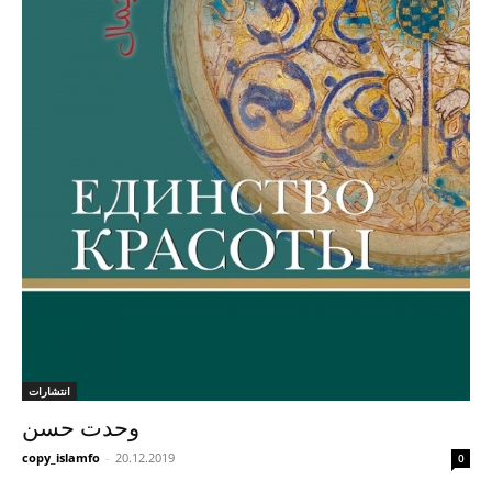
انتشارات
وحدت حسن
copy_islamfo
-
20.12.2019
0