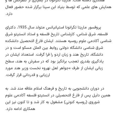
همکاری داشته است. ماریتا تگرانونا در بسیاری از کنفرانس ها و
همایش های علمی که توسط بنیاد ابن سینا برگزار شده حضور فعال
دارد.
پروفسور ماریتا تگرانونا استپانیانس متولد سال 1935، دکترای
فلسفه، شرق شناس، کارشناس تاریخ فلسفه و استاد انستیتو شرق
شناسی آکادمی علوم روسیه هستند. ایشان
فارغ التحصیل دانشکده
شرق شناسی دانشگاه دولتی روابط بین الملل مسکو است و در
دانشگاه، تاریخ هند و زبان اردو را فرا گرفت. استعداد ایشان در
یادگیری بقدری تعجب برانگیز بود که در سفرش به هند، سطح
زبانی ایشان از طرف «جواهر لعل نهرو» نخست وزیر هند مورد
ارزیابی و قدردانی قرار گرفت.
در دوران دانشجویی به تاریخ و فرهنگ اسلام علاقه مند شد. به
همین دلیل پس از فارغ التحصیلی در انستیتو فلسفه آکادمی علوم
شوروی (روسیه کنونی) مشغول به کار شد و تا کنون نیز این
همکاری ادامه دارد.