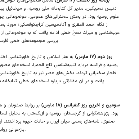
برنامه روز نخست (۱۶ مارس)
شامل سخنرانی‌های خوش‌آمدگ
دنیس تسیپکین، مدیر کل کتابخانه ملی روسیه، و میخائیل پیو
علوم روسیه بود. در بخش سخنرانی‌های عمومی، موضوعاتی چون
از نگاه احمد المقری و آکادمیسین کراچکوفسکی» مورد بحث
عرب‌شناسی و میراث نسخ خطی ادامه یافت که به موضوعاتی از جم
بررسی مجموعه‌های خطی فارسی و عربی در گرجستان، روسیه و تاتارستان پرداخت.
روز دوم (۱۷ مارس)
به هنر اسلامی و تاریخ خاورشناسی اخ
روسیه و فرانسه درباره کتیبه‌شناسی کاخ الحمرا، نسخه‌های مص
قاجار سخنرانی کردند. بخش‌های عصر نیز به تاریخ خاورشن
یافت و در آن مقالاتی درباره نسخه‌های خطی کتابخان
سومین و آخرین روز کنفرانس (۱۸ مارس)
بر روابط صفویان و همس
بود. پژوهشگرانی از گرجستان، روسیه و ازبکستان به تحلیل اس
صفوی، نامه‌های رسمی میان ایران و خانات خیوه پرداختند. ا
بازخوانی روابط پیچیده ایران و همسایگانش در قرون گذشته بود.