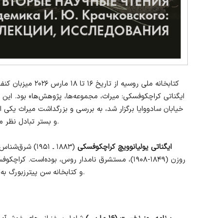
کتابخانه ملی روسیه ا
ایگناتی کراچکوفسکی: میراث، مجموعه‌ها، پژوهش‌ها» بود. این 
خیابان سادووایا برگزار شد، به بررسی و بزرگداشت میراث یک
و بستر تبادل نظر متخصصان برجسته داخلی و بین‌المللی را فراهم آورد.
ایگناتی یولیانوویچ کراچکوفسکی
(۱۸۸۳ ـ ۱۹۵۱) 
روزن (۱۸۴۹-۱۹۰۸)، مستشرق نامدار روس، بوده‌است. ک
و کتابخانه سن پیترزبورگ به تحقیق و مطالعه بر روی نسخ خطی عربی پرداخت.