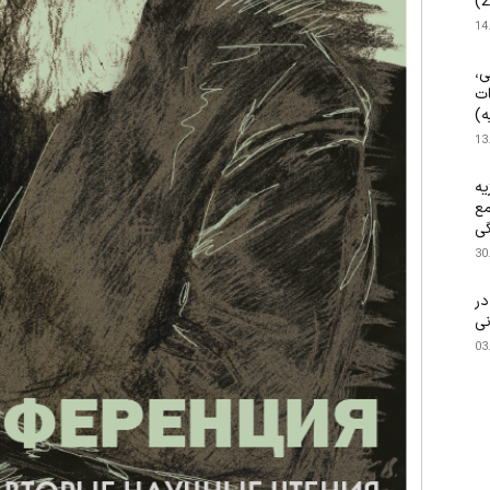
14
ی،
ات
ه)
13
یه
مع
گی
30
۱۴۰ م.) در
نی
03