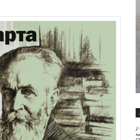
از
مه