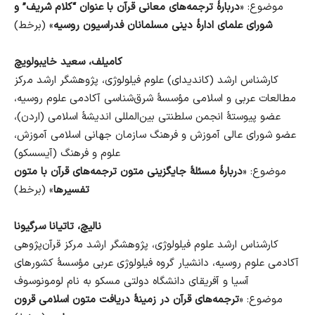
موضوع: «
دربارهٔ ترجمه‌های معانی قرآن با عنوان “کلام شریف” و
شورای علمای ادارهٔ دینی مسلمانان فدراسیون روسیه
» (برخط)
کامیلف، سعید خایبولویچ
کارشناس ارشد (کاندیدای) علوم فیلولوژی، پژوهشگر ارشد مرکز
مطالعات عربی و اسلامی مؤسسهٔ شرق‌شناسی آکادمی علوم روسیه،
عضو پیوستهٔ انجمن سلطنتی بین‌المللی اندیشهٔ اسلامی (اردن)،
عضو شورای عالی آموزش و فرهنگ سازمان جهانی اسلامی آموزش،
علوم و فرهنگ (آیسسکو)
موضوع: «
دربارهٔ مسئلهٔ جایگزینی متون ترجمه‌های قرآن با متون
تفسیرها
» (برخط)
نالیچ، تاتیانا سرگیونا
کارشناس ارشد علوم فیلولوژی، پژوهشگر ارشد مرکز قرآن‌پژوهی
آکادمی علوم روسیه، دانشیار گروه فیلولوژی عربی مؤسسهٔ کشورهای
آسیا و آفریقای دانشگاه دولتی مسکو به نام لومونوسوف
موضوع: «
ترجمه‌های قرآن در زمینهٔ دریافت متون اسلامی قرون