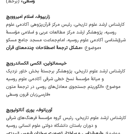
وسطی
» (برخط)
زاریپوف، اسلام امیروویچ
کارشناس ارشد علوم تاریخی، رئیس مرکز قرآن‌پژوهی آکادمی علوم
روسیه، پژوهشگر ارشد مرکز مطالعات عربی و اسلامی مؤسسهٔ
شرق‌شناسی آکادمی علوم روسیه، امام‌جماعت مسجد جامع مسکو
»
موضوع: «
مشکل ترجمهٔ اصطلاحات چندمعنای قرآن
خیسماتولین، الکسی الکساندرویچ
کارشناس ارشد علوم تاریخی، پژوهشگر برجستهٔ بخش خاور نزدیک
و میانهٔ مؤسسهٔ نسخ خطی شرقی آکادمی علوم روسیه
موضوع: «الگوریتم جستجوی معادل‌های روسی در ترجمهٔ متون
فارسی‌زبان قرون وسطی»
آوریانوف، یوری آناتولیویچ
کارشناس ارشد علوم تاریخی، رئیس گروه مؤسسهٔ فرهنگ‌های شرقی
و دوران باستان دانشگاه دولتی علوم انسانی روسیه
موضوع: «
شعرشناسی و ساختار تصویری سخنان شمس تبریزی،