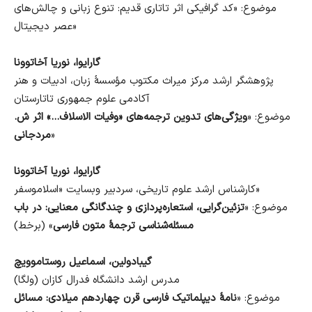
موضوع: «کد گرافیکی اثر تاتاری قدیم: تنوع زبانی و چالش‌های
عصر دیجیتال»
گارایوا، نوریا آخاتوونا
پژوهشگر ارشد مرکز میراث مکتوب مؤسسهٔ زبان، ادبیات و هنر
آکادمی علوم جمهوری تاتارستان
موضوع: «
ویژگی‌های تدوین ترجمه‌های «وفیات الاسلاف…» اثر ش.
»
مردجانی
گارایوا، نوریا آخاتوونا
کارشناس ارشد علوم تاریخی، سردبیر وبسایت «اسلاموسفر»
موضوع: «
تزئین‌گرایی، استعاره‌پردازی و چندگانگی معنایی: در باب
مسئله‌شناسی ترجمهٔ متون فارسی
» (برخط)
گیبادولین، اسماعیل روستاموویچ
مدرس ارشد دانشگاه فدرال کازان (ولگا)
موضوع: «
نامهٔ دیپلماتیک فارسی قرن چهاردهم میلادی: مسائل