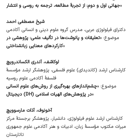
»
جهانی اول و دوم: از تجربهٔ مطالعه، ترجمه به روسی و انتشار
شیخ مصطفی احمد
دکترای فیلولوژی عربی، مدرس گروه علوم دینی و انسانی آکادمی
موضوع: «
تعلیقات و پانوشت‌ها در تألیف علمی: پژوهشی در
»
کارکردهای معنایی زبانشناختی
لوکاشف، آندری الکساندرویچ
کارشناس ارشد (کاندیدای) علوم فلسفی، پژوهشگر ارشد مؤسسهٔ
فلسفهٔ آکادمی علوم روسیه
موضوع: «
چشم‌اندازهای بهره‌گیری از روش‌های علوم انسانی
»
دیجیتال (DH) در پژوهش‌های الهیات اسلامی
آخونوف، آذات مارسوویچ
کارشناس ارشد علوم فیلولوژی، دانشیار، پژوهشگر برجستهٔ مرکز
میراث مکتوب مؤسسهٔ زبان، ادبیات و هنر آکادمی علوم جمهوری
تاتارستان