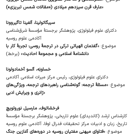
»
عارف قرن سیزدهم میلادی («مقالات شمس تبریزی»)
سیبگاتولینا، آلفینا تاگیروونا
دکترای علوم فیلولوژی، پژوهشگر برجستهٔ مؤسسهٔ شرق‌شناسی
آکادمی علوم روسیه
موضوع: «
گفتمان الهیاتی ترکی در ترجمهٔ روسی: تجربهٔ کار با
دانشنامهٔ اسلامی و مجموعهٔ احادیث
» (برخط)
خساونِه، آلسو آخمادولونا
دکترای علوم فیلولوژی، رئیس مرکز میراث اسلامی آکادمی
موضوع: «
مسئلهٔ ترجمه: گونه‌شناسی راهبردهای ترجمه، ویژگی‌های
»
ژانری و ویرایش ادبی
فرخشاتوف، مارسیل نورولویچ
کارشناس ارشد (کاندیدای) علوم تاریخی، پژوهشگر برجستهٔ مؤسسهٔ
تاریخ، زبان و ادبیات مرکز تحقیقات فدرال اوفا، آکادمی علوم روسیه
موضوع: «
فتاوای میهنی مفتیان روسیه در دوره‌های آغازین جنگ