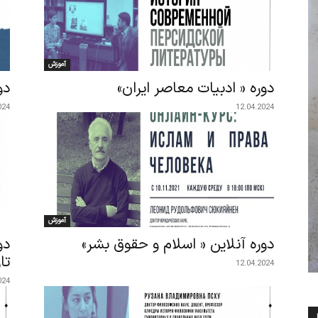
آموزش
دوره « ادبیات معاصر ایران»
دو
024
12.04.2024
آموزش
دوره آنلاین « اسلام و حقوق بشر»
دو
تا
12.04.2024
024