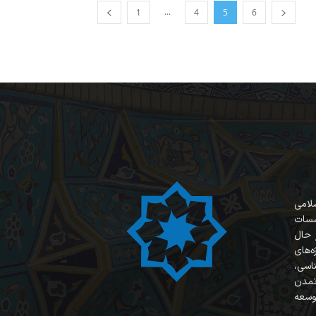
...
1
4
5
6
سلامی
سسات
 حال
‌های
ناسی،
 تمدن
وسعه