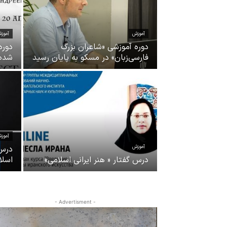
آموزش
آموز
دوره آموزشی «شاعران بزرگ
دوره
فارسی‌زبان» در مسکو به پایان رسید
شده 
آموز
آموزش
درس‌
درس گفتار « هنر ایرانی اسلامی»
اسلا
- Advertisment -