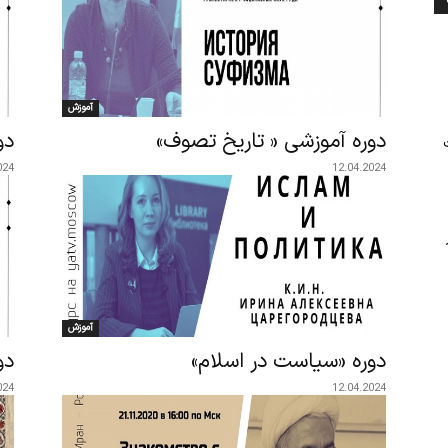
آموزش
دوره آموزشی « تاریخ تصوف»
دو
024
12.04.2024
آموزش
دوره «سیاست در اسلام»
دو
024
12.04.2024