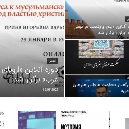
ش
 آنلاین «پنج پایتخت فراموش
ایران» برگزار شد
آموزش
دوره آنلاین «اروپای
غرب» برگزار شد
ش
گفتار «حکمت عرفانی هنرهای
می»
19.05.2026