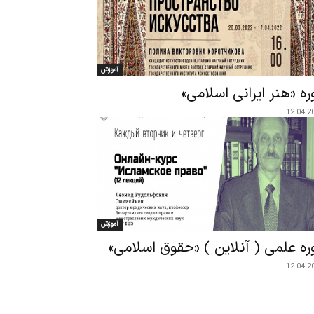
آموزش
ره «هنر ایرانی اسلامی»
12.04.2
آموزش
ره علمی ( آنلاین ) «حقوق اسلامی»
12.04.2