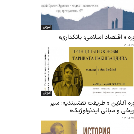
آموزش
ره « اقتصاد اسلامی: بانکداری»
12.04.2
آموزش
ره آنلاین « طریقت نقشبندیه: سیر
ریخی و مبانی ایدئولوژیک»
12.04.2