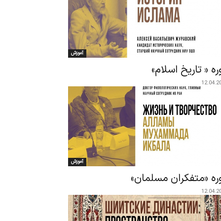
آموزش
ره « تاریخ اسلام»
12.04.2
آموزش
ره «متفکران مسلمان»
12.04.2